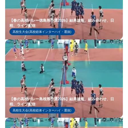
【春の高校バレー徳島県予選2026】結果速報、組み合わせ、日
程、ライブ配信
高校生大会(高校総体インターハイ・選抜)
【春の高校バレー島根県予選2026】結果速報、組み合わせ、日
程、ライブ配信
高校生大会(高校総体インターハイ・選抜)