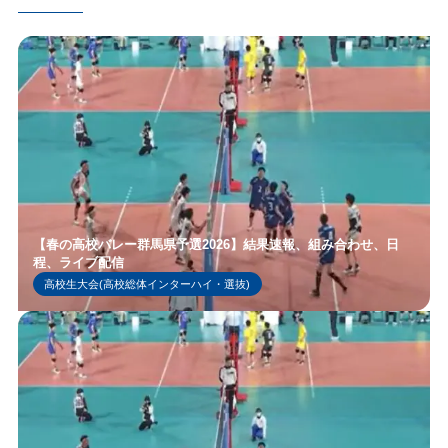
【春の高校バレー群馬県予選2026】結果速報、組み合わせ、日
程、ライブ配信
高校生大会(高校総体インターハイ・選抜)