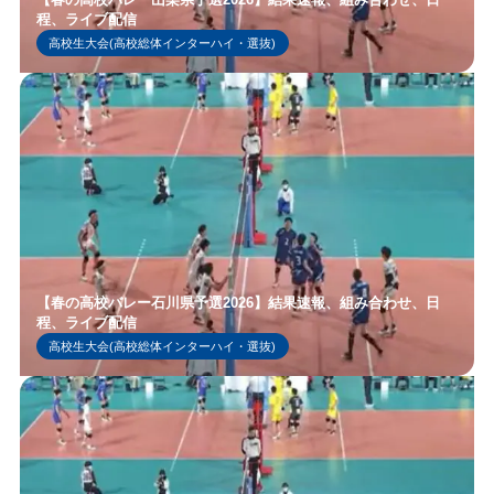
程、ライブ配信
高校生大会(高校総体インターハイ・選抜)
【春の高校バレー石川県予選2026】結果速報、組み合わせ、日
程、ライブ配信
高校生大会(高校総体インターハイ・選抜)