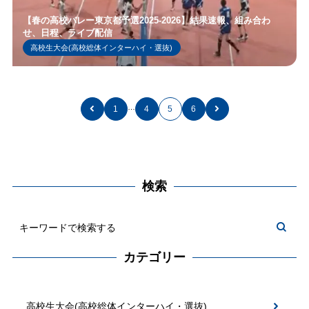
【春の高校バレー東京都予選2025-2026】結果速報、組み合わ
せ、日程、ライブ配信
高校生大会(高校総体インターハイ・選抜)
…
1
4
5
6
検索
カテゴリー
高校生大会(高校総体インターハイ・選抜)