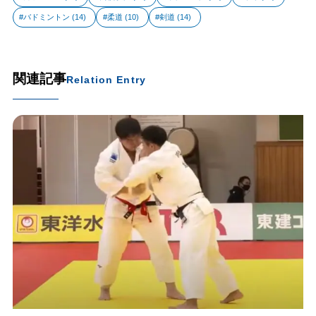
バドミントン
(14)
柔道
(10)
剣道
(14)
関連記事
Relation Entry