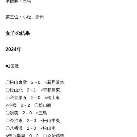
準優勝：三島
第三位：小松、新田
女子の結果
2024年
■1回戦
〇松山東雲 2－0 ×新居浜東
〇松山北 2－1 ×宇和島東
〇帝京第五 2－0 ×松山東
×小松 0－2 〇松山商
〇済美 2－0 ×三島
〇今治東 2－0 ×松山中央
〇八幡浜 2－0 ×松山南
×聖力学園 0－2 〇今治精華