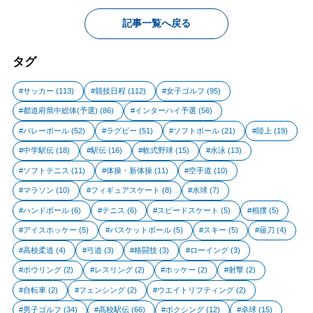
記事一覧へ戻る
タグ
サッカー
(113)
競技日程
(112)
女子ゴルフ
(95)
都道府県中総体(予選)
(86)
インターハイ予選
(56)
バレーボール
(52)
ラグビー
(51)
ソフトボール
(21)
陸上
(19)
中学駅伝
(18)
駅伝
(16)
軟式野球
(15)
水泳
(13)
ソフトテニス
(11)
体操・新体操
(11)
空手道
(10)
マラソン
(10)
フィギュアスケート
(8)
水球
(7)
ハンドボール
(6)
テニス
(6)
スピードスケート
(5)
相撲
(5)
アイスホッケー
(5)
バスケットボール
(5)
スキー
(5)
薙刀
(4)
高校柔道
(4)
弓道
(3)
格闘技
(3)
ローイング
(3)
ボウリング
(2)
レスリング
(2)
ホッケー
(2)
射撃
(2)
自転車
(2)
フェンシング
(2)
ウエイトリフティング
(2)
男子ゴルフ
(34)
高校駅伝
(66)
ボクシング
(12)
卓球
(15)