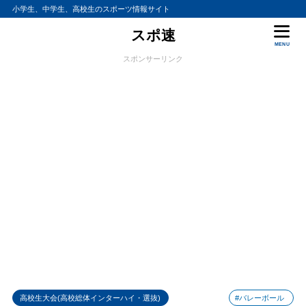
小学生、中学生、高校生のスポーツ情報サイト
スポ速
MENU
スポンサーリンク
高校生大会(高校総体インターハイ・選抜)
#バレーボール