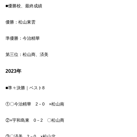
■優勝校、最終成績
優勝：松山東雲
準優勝：今治精華
第三位：松山商、済美
2023年
■準々決勝｜ベスト8
①〇今治精華 2－0 ×松山南
②×宇和島東 0－2 〇松山商
③〇済美 2－0 ×松山北