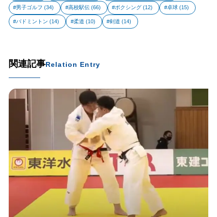
男子ゴルフ
(34)
高校駅伝
(66)
ボクシング
(12)
卓球
(15)
バドミントン
(14)
柔道
(10)
剣道
(14)
関連記事
Relation Entry