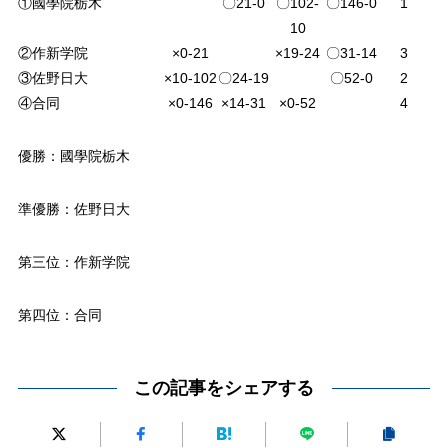
①國學院栃木
〇21-0
〇102-
〇146-0
1
10
②作新学院
×0-21
×19-24
〇31-14
3
③佐野日大
×10-102
〇24-19
〇52-0
2
④合同
×0-146
×14-31
×0-52
4
優勝：國學院栃木
準優勝：佐野日大
第三位：作新学院
第四位：合同
この記事をシェアする