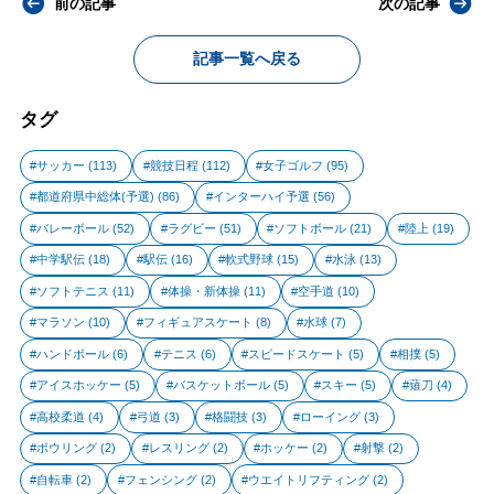
前の記事
次の記事
記事一覧へ戻る
タグ
サッカー
(113)
競技日程
(112)
女子ゴルフ
(95)
都道府県中総体(予選)
(86)
インターハイ予選
(56)
バレーボール
(52)
ラグビー
(51)
ソフトボール
(21)
陸上
(19)
中学駅伝
(18)
駅伝
(16)
軟式野球
(15)
水泳
(13)
ソフトテニス
(11)
体操・新体操
(11)
空手道
(10)
マラソン
(10)
フィギュアスケート
(8)
水球
(7)
ハンドボール
(6)
テニス
(6)
スピードスケート
(5)
相撲
(5)
アイスホッケー
(5)
バスケットボール
(5)
スキー
(5)
薙刀
(4)
高校柔道
(4)
弓道
(3)
格闘技
(3)
ローイング
(3)
ボウリング
(2)
レスリング
(2)
ホッケー
(2)
射撃
(2)
自転車
(2)
フェンシング
(2)
ウエイトリフティング
(2)