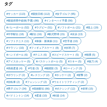
タグ
サッカー
(113)
競技日程
(112)
女子ゴルフ
(95)
都道府県中総体(予選)
(86)
インターハイ予選
(56)
バレーボール
(52)
ラグビー
(51)
ソフトボール
(21)
陸上
(19)
中学駅伝
(18)
駅伝
(16)
軟式野球
(15)
水泳
(13)
ソフトテニス
(11)
体操・新体操
(11)
空手道
(10)
マラソン
(10)
フィギュアスケート
(8)
水球
(7)
ハンドボール
(6)
テニス
(6)
スピードスケート
(5)
相撲
(5)
アイスホッケー
(5)
バスケットボール
(5)
スキー
(5)
薙刀
(4)
高校柔道
(4)
弓道
(3)
格闘技
(3)
ローイング
(3)
ボウリング
(2)
レスリング
(2)
ホッケー
(2)
射撃
(2)
自転車
(2)
フェンシング
(2)
ウエイトリフティング
(2)
男子ゴルフ
(34)
高校駅伝
(66)
ボクシング
(12)
卓球
(15)
バドミントン
(14)
柔道
(10)
剣道
(14)