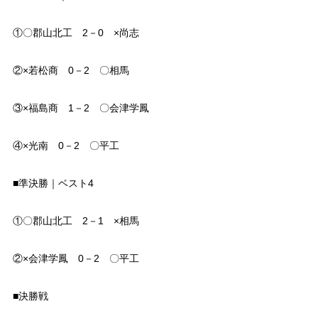
①〇郡山北工 2－0 ×尚志
②×若松商 0－2 〇相馬
③×福島商 1－2 〇会津学鳳
④×光南 0－2 〇平工
■準決勝｜ベスト4
①〇郡山北工 2－1 ×相馬
②×会津学鳳 0－2 〇平工
■決勝戦