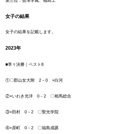
第三位：会津学鳳、福島工
女子の結果
女子の結果を記載します。
2023年
■準々決勝｜ベスト8
①〇郡山女大附 2－0 ×白河
②×いわき光洋 0－2 〇相馬総合
③×田村 0－2 〇聖光学院
④×原町 0－2 〇福島成蹊