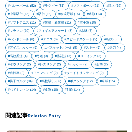
バレーボール
(52)
ラグビー
(51)
ソフトボール
(21)
陸上
(19)
中学駅伝
(18)
駅伝
(16)
軟式野球
(15)
水泳
(13)
ソフトテニス
(11)
体操・新体操
(11)
空手道
(10)
マラソン
(10)
フィギュアスケート
(8)
水球
(7)
ハンドボール
(6)
テニス
(6)
スピードスケート
(5)
相撲
(5)
アイスホッケー
(5)
バスケットボール
(5)
スキー
(5)
薙刀
(4)
高校柔道
(4)
弓道
(3)
格闘技
(3)
ローイング
(3)
ボウリング
(2)
レスリング
(2)
ホッケー
(2)
射撃
(2)
自転車
(2)
フェンシング
(2)
ウエイトリフティング
(2)
男子ゴルフ
(34)
高校駅伝
(66)
ボクシング
(12)
卓球
(15)
バドミントン
(14)
柔道
(10)
剣道
(14)
関連記事
Relation Entry