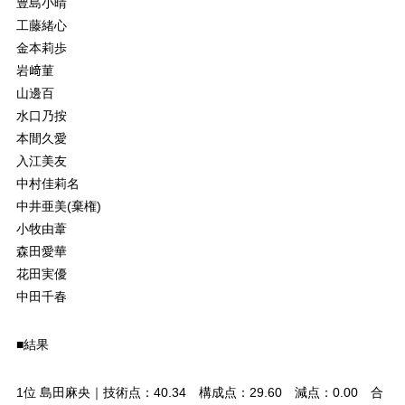
豊島小晴
工藤緒心
金本莉歩
岩﨑菫
山邊百
水口乃按
本間久愛
入江美友
中村佳莉名
中井亜美(棄権)
小牧由葦
森田愛華
花田実優
中田千春
■結果
1位 島田麻央｜技術点：40.34 構成点：29.60 減点：0.00 合