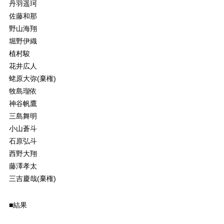
丹羽遥珂
佐藤和那
野山海翔
堀野伊織
植村駿
花井広人
蛯原大弥(棄権)
牧島瑠依
神谷帆鷹
三島舞明
小山蒼斗
石原弘斗
西野大翔
藤澤孝太
三吉慶哉(棄権)
■結果