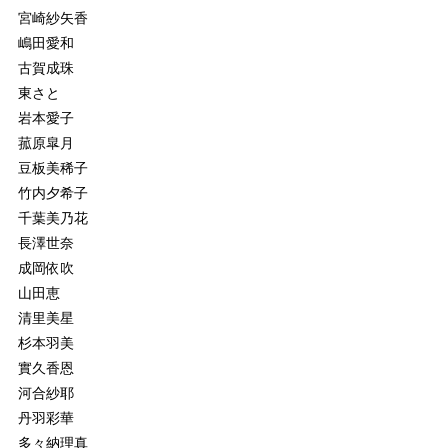
宮崎紗矢香
嶋田愛和
古賀成珠
東さと
岩本愛子
菰原皐月
豆板美稀子
竹内夕希子
千葉美乃花
長澤世奈
成岡依吹
山田恵
清里美星
杉本羽美
實久香恩
河合紗耶
丹羽彩華
多々納理真