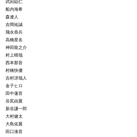
武田結仁
船内海希
森遼人
吉岡祐誠
飛永恭兵
高橋星名
神田龍之介
村上晴哉
西本那音
村橋快優
吉村冴哉人
金子ヒロ
田中蓮音
谷尻由翼
新谷謙一郎
大村健太
大島佑翼
田口湊音