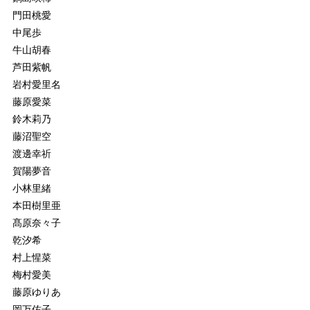
門田桃愛
中尾歩
牛山胡春
芦田紫帆
岩村愛里名
藤原愛菜
鈴木莉乃
藤沼聖空
渡邊幸祈
賀陽夢音
小林里緒
本田樹里亜
髙原奈々子
乾汐希
村上惺菜
梅村愛美
藤原ゆりあ
岡万佑子