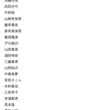
加藤杏望
武田沙弓
中村咲
山根有加里
藤井麗名
新井真保里
藤原颯来
戸川南沙
山田素直
浦田明奈
三藤春果
山田結月
中條来夢
安田さくら
木村春花
八田琴子
井瀧梨杏
髙木謠