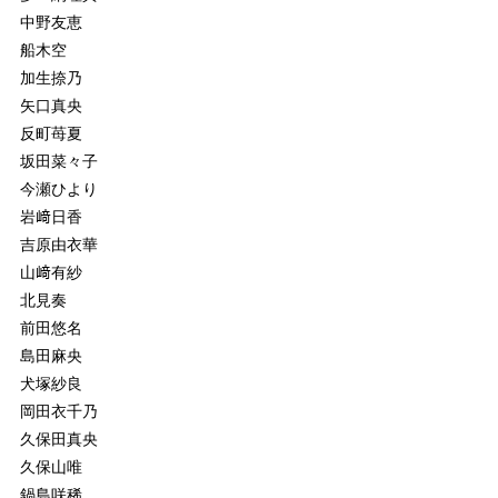
中野友恵
船木空
加生捺乃
矢口真央
反町苺夏
坂田菜々子
今瀬ひより
岩﨑日香
吉原由衣華
山﨑有紗
北見奏
前田悠名
島田麻央
犬塚紗良
岡田衣千乃
久保田真央
久保山唯
鍋島咲稀