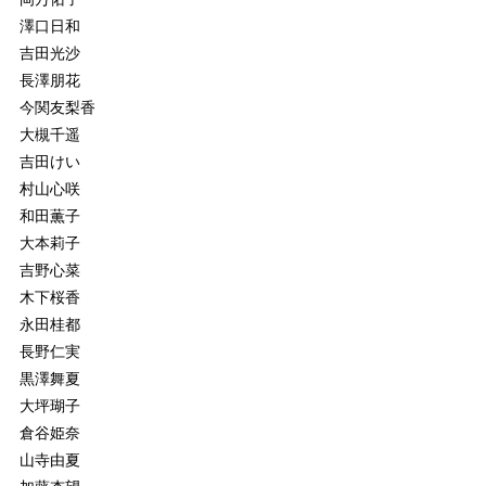
澤口日和
吉田光沙
長澤朋花
今関友梨香
大槻千遥
吉田けい
村山心咲
和田薫子
大本莉子
吉野心菜
木下桜香
永田桂都
長野仁実
黒澤舞夏
大坪瑚子
倉谷姫奈
山寺由夏