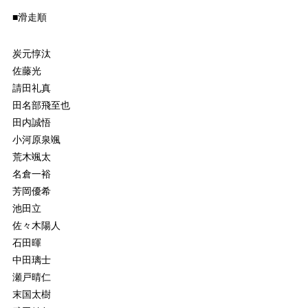
■滑走順
炭元惇汰
佐藤光
請田礼真
田名部飛至也
田内誠悟
小河原泉颯
荒木颯太
名倉一裕
芳岡優希
池田立
佐々木陽人
石田暉
中田璃士
瀬戸晴仁
末国太樹