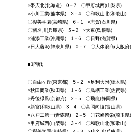
×帯広北(北海道) 0－7 〇甲府城西(山梨県)
×小川工業(熊本県) 3－4 〇和歌山北(和歌山)
〇櫻美学園(宮崎県) 6－1 ×志賀(石川県)
〇猪名川(兵庫県) 5－2 ×大東(島根県)
×浦添工業(沖縄県) 1－6 〇日野(滋賀県)
×日大藤沢(神奈川県) 0－7 〇大体浪商(大阪府)
■3回戦
〇自由ヶ丘(東京都) 5－2 ×足利大附(栃木県)
×秋田商業(秋田県) 1－6 〇鳥栖工業(佐賀県)
×丹後緑風(京都府) 2－5 〇飛龍(静岡県)
×新宮(和歌山県) 3－4 〇高岡向陵(富山県)
×八戸工第一(青森県) 2－5 〇花崎徳栄(埼玉県)
×甲府城西(山梨県) 3－4 〇和歌山北(和歌山)
〇櫻美学園(宮崎県) 4－3 ×猪名川(兵庫県)