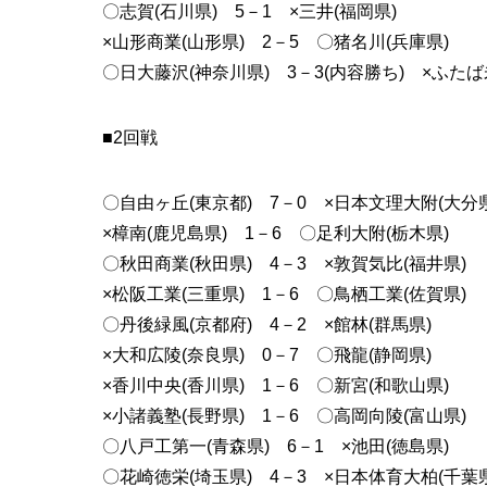
〇志賀(石川県) 5－1 ×三井(福岡県)
×山形商業(山形県) 2－5 〇猪名川(兵庫県)
〇日大藤沢(神奈川県) 3－3(内容勝ち) ×ふたば
■2回戦
〇自由ヶ丘(東京都) 7－0 ×日本文理大附(大分県
×樟南(鹿児島県) 1－6 〇足利大附(栃木県)
〇秋田商業(秋田県) 4－3 ×敦賀気比(福井県)
×松阪工業(三重県) 1－6 〇鳥栖工業(佐賀県)
〇丹後緑風(京都府) 4－2 ×館林(群馬県)
×大和広陵(奈良県) 0－7 〇飛龍(静岡県)
×香川中央(香川県) 1－6 〇新宮(和歌山県)
×小諸義塾(長野県) 1－6 〇高岡向陵(富山県)
〇八戸工第一(青森県) 6－1 ×池田(徳島県)
〇花崎徳栄(埼玉県) 4－3 ×日本体育大柏(千葉県