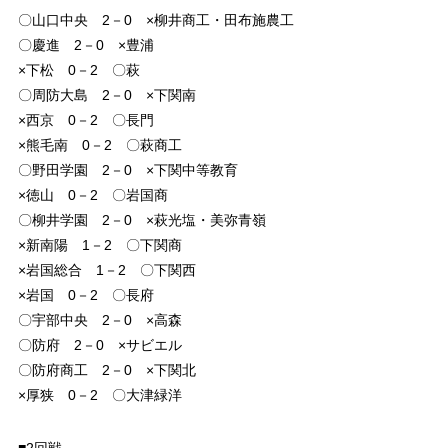
〇山口中央 2－0 ×柳井商工・田布施農工
〇慶進 2－0 ×豊浦
×下松 0－2 〇萩
〇周防大島 2－0 ×下関南
×西京 0－2 〇長門
×熊毛南 0－2 〇萩商工
〇野田学園 2－0 ×下関中等教育
×徳山 0－2 〇岩国商
〇柳井学園 2－0 ×萩光塩・美弥青嶺
×新南陽 1－2 〇下関商
×岩国総合 1－2 〇下関西
×岩国 0－2 〇長府
〇宇部中央 2－0 ×高森
〇防府 2－0 ×サビエル
〇防府商工 2－0 ×下関北
×厚狭 0－2 〇大津緑洋
■2回戦