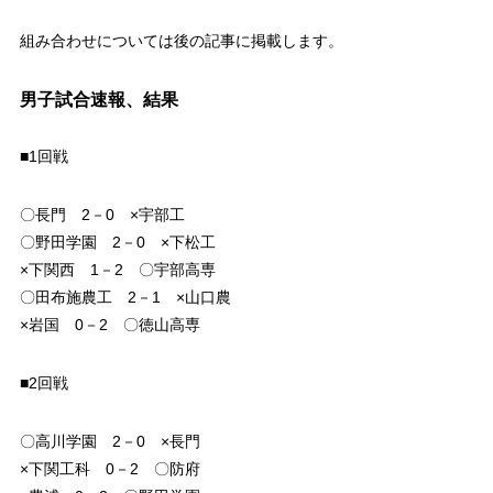
組み合わせについては後の記事に掲載します。
男子試合速報、結果
■1回戦
〇長門 2－0 ×宇部工
〇野田学園 2－0 ×下松工
×下関西 1－2 〇宇部高専
〇田布施農工 2－1 ×山口農
×岩国 0－2 〇徳山高専
■2回戦
〇高川学園 2－0 ×長門
×下関工科 0－2 〇防府