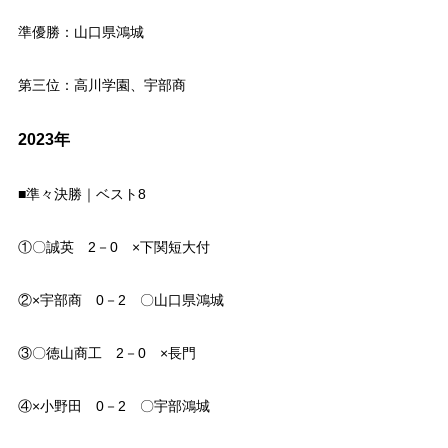
準優勝：山口県鴻城
第三位：高川学園、宇部商
2023年
■準々決勝｜ベスト8
①〇誠英 2－0 ×下関短大付
②×宇部商 0－2 〇山口県鴻城
③〇徳山商工 2－0 ×長門
④×小野田 0－2 〇宇部鴻城