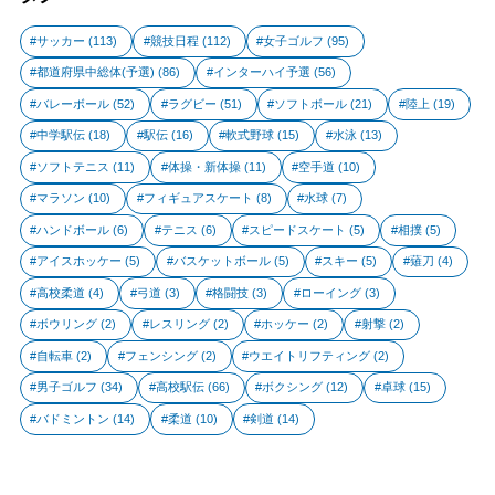
サッカー
(113)
競技日程
(112)
女子ゴルフ
(95)
都道府県中総体(予選)
(86)
インターハイ予選
(56)
バレーボール
(52)
ラグビー
(51)
ソフトボール
(21)
陸上
(19)
中学駅伝
(18)
駅伝
(16)
軟式野球
(15)
水泳
(13)
ソフトテニス
(11)
体操・新体操
(11)
空手道
(10)
マラソン
(10)
フィギュアスケート
(8)
水球
(7)
ハンドボール
(6)
テニス
(6)
スピードスケート
(5)
相撲
(5)
アイスホッケー
(5)
バスケットボール
(5)
スキー
(5)
薙刀
(4)
高校柔道
(4)
弓道
(3)
格闘技
(3)
ローイング
(3)
ボウリング
(2)
レスリング
(2)
ホッケー
(2)
射撃
(2)
自転車
(2)
フェンシング
(2)
ウエイトリフティング
(2)
男子ゴルフ
(34)
高校駅伝
(66)
ボクシング
(12)
卓球
(15)
バドミントン
(14)
柔道
(10)
剣道
(14)