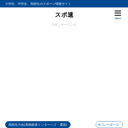
小学生、中学生、高校生のスポーツ情報サイト
スポ速
MENU
スポンサーリンク
高校生大会(高校総体インターハイ・選抜)
#バレーボール