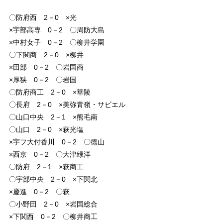
〇防府西 2－0 ×光
×宇部高専 0－2 〇周防大島
×中村女子 0－2 〇柳井学園
〇下関商 2－0 ×柳井
×田部 0－2 〇岩国商
×厚狭 0－2 〇岩国
〇防府商工 2－0 ×華陵
〇長府 2－0 ×美弥青嶺・サビエル
〇山口中央 2－1 ×熊毛南
〇山口 2－0 ×萩光塩
×宇フ大付香川 0－2 〇徳山
×西京 0－2 〇大津緑洋
〇防府 2－1 ×萩商工
〇宇部中央 2－0 ×下関北
×慶進 0－2 〇萩
〇小野田 2－0 ×岩国総合
×下関西 0－2 〇柳井商工