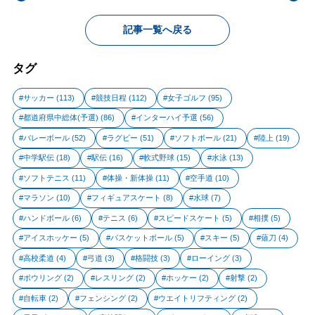
記事一覧へ戻る
タグ
サッカー
(113)
競技日程
(112)
女子ゴルフ
(95)
都道府県中総体(予選)
(86)
インターハイ予選
(56)
バレーボール
(52)
ラグビー
(51)
ソフトボール
(21)
陸上
(19)
中学駅伝
(18)
駅伝
(16)
軟式野球
(15)
水泳
(13)
ソフトテニス
(11)
体操・新体操
(11)
空手道
(10)
マラソン
(10)
フィギュアスケート
(8)
水球
(7)
ハンドボール
(6)
テニス
(6)
スピードスケート
(5)
相撲
(5)
アイスホッケー
(5)
バスケットボール
(5)
スキー
(5)
薙刀
(4)
高校柔道
(4)
弓道
(3)
格闘技
(3)
ローイング
(3)
ボウリング
(2)
レスリング
(2)
ホッケー
(2)
射撃
(2)
自転車
(2)
フェンシング
(2)
ウエイトリフティング
(2)