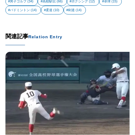
男子ゴルフ
(34)
高校駅伝
(66)
ボクシング
(12)
卓球
(15)
バドミントン
(14)
柔道
(10)
剣道
(14)
関連記事
Relation Entry