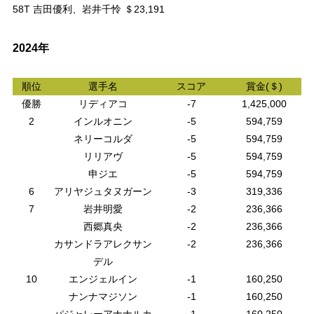
58T 吉田優利、岩井千怜 ＄23,191
2024年
順位
選手名
スコア
賞金(＄)
優勝
リディアコ
-7
1,425,000
2
インルオニン
-5
594,759
ネリーコルダ
-5
594,759
リリアヴ
-5
594,759
申ジエ
-5
594,759
6
アリヤジュタヌガーン
-3
319,336
7
岩井明愛
-2
236,366
西郷真央
-2
236,366
カサンドラアレクサン
-2
236,366
デル
10
エンジェルイン
-1
160,250
ナンナマジソン
-1
160,250
パジャレーアナナルカ
-1
160,250