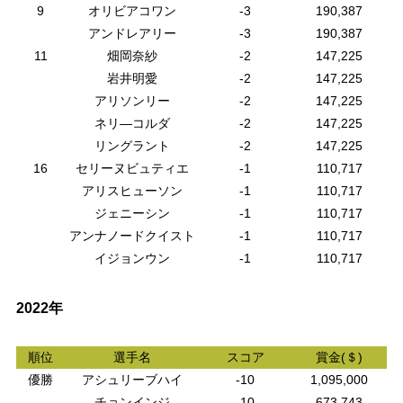
9
オリビアコワン
-3
190,387
アンドレアリー
-3
190,387
11
畑岡奈紗
-2
147,225
岩井明愛
-2
147,225
アリソンリー
-2
147,225
ネリ―コルダ
-2
147,225
リングラント
-2
147,225
16
セリーヌビュティエ
-1
110,717
アリスヒューソン
-1
110,717
ジェニーシン
-1
110,717
アンナノードクイスト
-1
110,717
イジョンウン
-1
110,717
2022年
順位
選手名
スコア
賞金(＄)
優勝
アシュリーブハイ
-10
1,095,000
チョンインジ
-10
673,743