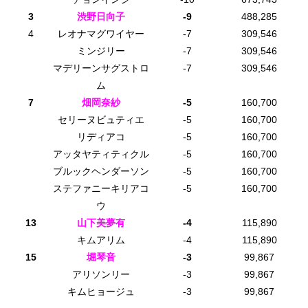
3
渋野日向子
-9
488,285
4
レオナマグワイヤー
-7
309,546
ミンジリー
-7
309,546
マデリーンサグストロ
-7
309,546
ム
7
畑岡奈紗
-5
160,700
セリーヌビュティエ
-5
160,700
リディアコ
-5
160,700
アッタヤティティクル
-5
160,700
ブルックヘンダーソン
-5
160,700
ステファニーキリアコ
-5
160,700
ウ
13
山下美夢有
-4
115,890
キムアリム
-4
115,890
15
堀琴音
-3
99,867
アリソンリー
-3
99,867
キムヒョージュ
-3
99,867