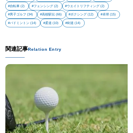
自転車
(2)
フェンシング
(2)
ウエイトリフティング
(2)
男子ゴルフ
(34)
高校駅伝
(66)
ボクシング
(12)
卓球
(15)
バドミントン
(14)
柔道
(10)
剣道
(14)
関連記事
Relation Entry