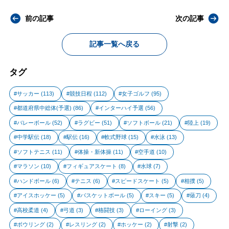
前の記事
次の記事
記事一覧へ戻る
タグ
サッカー
(113)
競技日程
(112)
女子ゴルフ
(95)
都道府県中総体(予選)
(86)
インターハイ予選
(56)
バレーボール
(52)
ラグビー
(51)
ソフトボール
(21)
陸上
(19)
中学駅伝
(18)
駅伝
(16)
軟式野球
(15)
水泳
(13)
ソフトテニス
(11)
体操・新体操
(11)
空手道
(10)
マラソン
(10)
フィギュアスケート
(8)
水球
(7)
ハンドボール
(6)
テニス
(6)
スピードスケート
(5)
相撲
(5)
アイスホッケー
(5)
バスケットボール
(5)
スキー
(5)
薙刀
(4)
高校柔道
(4)
弓道
(3)
格闘技
(3)
ローイング
(3)
ボウリング
(2)
レスリング
(2)
ホッケー
(2)
射撃
(2)