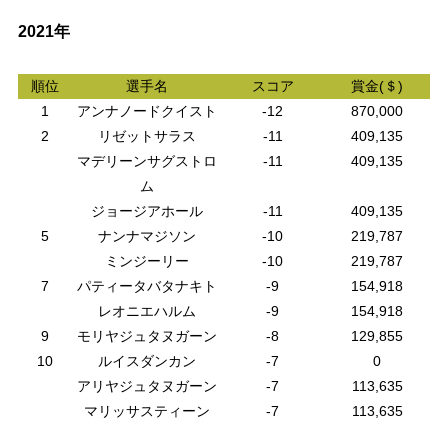
2021年
順位
選手名
スコア
賞金(＄)
1
アンナノードクイスト
-12
870,000
2
リゼットサラス
-11
409,135
マデリーンサグストロ
-11
409,135
ム
ジョージアホール
-11
409,135
5
ナンナマジソン
-10
219,787
ミンジーリー
-10
219,787
7
パティータバタナキト
-9
154,918
レオニエハルム
-9
154,918
9
モリヤジュタヌガーン
-8
129,855
10
ルイスダンカン
-7
0
アリヤジュタヌガーン
-7
113,635
マリッサスティーン
-7
113,635