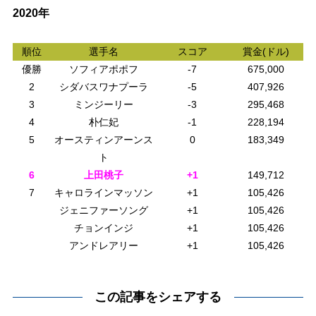
2020年
順位
選手名
スコア
賞金(ドル)
優勝
ソフィアポポフ
-7
675,000
2
シダバスワナプーラ
-5
407,926
3
ミンジーリー
-3
295,468
4
朴仁妃
-1
228,194
5
オースティンアーンス
0
183,349
ト
6
上田桃子
+1
149,712
7
キャロラインマッソン
+1
105,426
ジェニファーソング
+1
105,426
チョンインジ
+1
105,426
アンドレアリー
+1
105,426
この記事をシェアする