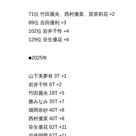
71位 竹田麗央、西村優菜、原英莉花 +2
89位 吉田優利 +3
102位 岩井千怜 +4
129位 笹生優花 +6
■2025年
山下美夢有 3T +1
岩井千怜 6T +2
竹田麗央 18T +5
勝みなみ 35T +7
畑岡奈紗 40T +8
西村優菜 40T +8
笹生優花 62T +11
岩井明愛 62T +11