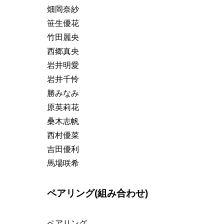
畑岡奈紗
笹生優花
竹田麗央
西郷真央
岩井明愛
岩井千怜
勝みなみ
原英莉花
桑木志帆
西村優菜
吉田優利
馬場咲希
ペアリング(組み合わせ)
ペアリング