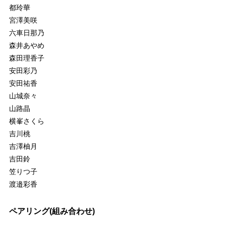
都玲華
宮澤美咲
六車日那乃
森井あやめ
森田理香子
安田彩乃
安田祐香
山城奈々
山路晶
横峯さくら
吉川桃
吉澤柚月
吉田鈴
笠りつ子
渡邉彩香
ペアリング(組み合わせ)