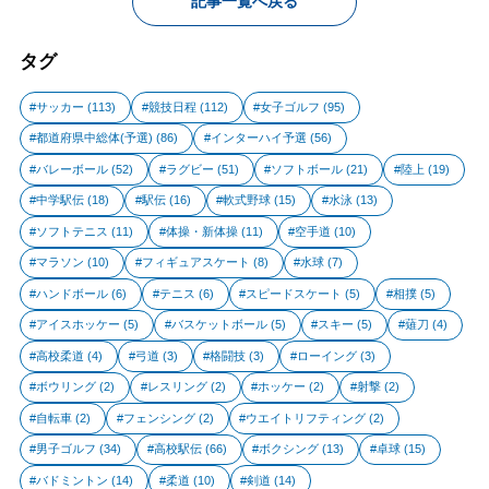
記事一覧へ戻る
タグ
サッカー
(113)
競技日程
(112)
女子ゴルフ
(95)
都道府県中総体(予選)
(86)
インターハイ予選
(56)
バレーボール
(52)
ラグビー
(51)
ソフトボール
(21)
陸上
(19)
中学駅伝
(18)
駅伝
(16)
軟式野球
(15)
水泳
(13)
ソフトテニス
(11)
体操・新体操
(11)
空手道
(10)
マラソン
(10)
フィギュアスケート
(8)
水球
(7)
ハンドボール
(6)
テニス
(6)
スピードスケート
(5)
相撲
(5)
アイスホッケー
(5)
バスケットボール
(5)
スキー
(5)
薙刀
(4)
高校柔道
(4)
弓道
(3)
格闘技
(3)
ローイング
(3)
ボウリング
(2)
レスリング
(2)
ホッケー
(2)
射撃
(2)
自転車
(2)
フェンシング
(2)
ウエイトリフティング
(2)
男子ゴルフ
(34)
高校駅伝
(66)
ボクシング
(13)
卓球
(15)
バドミントン
(14)
柔道
(10)
剣道
(14)