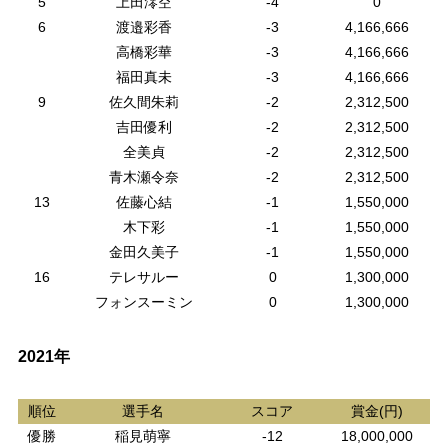
5
上田澪空
-4
0
6
渡邉彩香
-3
4,166,666
高橋彩華
-3
4,166,666
福田真未
-3
4,166,666
9
佐久間朱莉
-2
2,312,500
吉田優利
-2
2,312,500
全美貞
-2
2,312,500
青木瀬令奈
-2
2,312,500
13
佐藤心結
-1
1,550,000
木下彩
-1
1,550,000
金田久美子
-1
1,550,000
16
テレサルー
0
1,300,000
フォンスーミン
0
1,300,000
2021年
順位
選手名
スコア
賞金(円)
優勝
稲見萌寧
-12
18,000,000