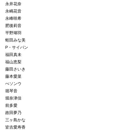
永井花奈
永嶋花音
永峰咲希
肥後莉音
平野瑚羽
蛭田みな美
P・サイパン
福田真未
福山恵梨
藤田さいき
藤本愛菜
ぺソンウ
堀琴音
堀奈津佳
前多愛
政田夢乃
三ヶ島かな
皆吉愛寿香