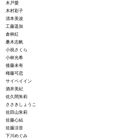
木戸愛
木村彩子
清本美波
工藤遥加
倉林紅
桑木志帆
小祝さくら
小林光希
後藤未有
権藤可恋
サイペイイン
酒井美紀
佐久間朱莉
ささきしょうこ
佐田山朱莉
佐藤心結
佐藤涼音
下川めぐみ