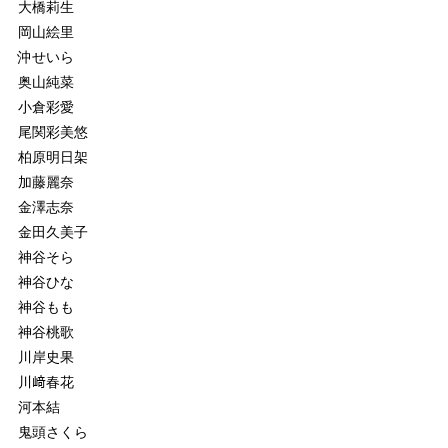
大橋莉生
岡山絵里
沖せいら
奥山純菜
小倉彩愛
尾関彩美悠
柏原明日架
加藤麗奈
金澤志奈
金田久美子
神谷そら
神谷ひな
神谷もも
神谷桃歌
川岸史果
川﨑春花
河本結
鬼頭さくら