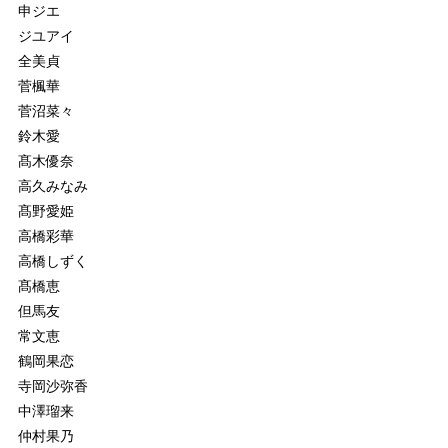
申ジエ
ジユアイ
全美貞
菅楓華
菅沼菜々
鈴木愛
髙木優奈
高久みなみ
髙野愛姫
高橋彩華
高橋しずく
髙橋恵
但馬友
常文恵
鶴岡果恋
寺岡沙弥香
中澤瑠来
仲村果乃