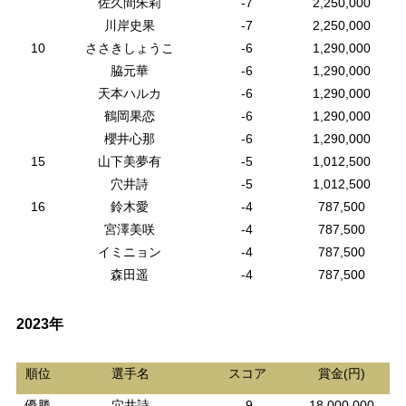
佐久間朱莉
-7
2,250,000
川岸史果
-7
2,250,000
10
ささきしょうこ
-6
1,290,000
脇元華
-6
1,290,000
天本ハルカ
-6
1,290,000
鶴岡果恋
-6
1,290,000
櫻井心那
-6
1,290,000
15
山下美夢有
-5
1,012,500
穴井詩
-5
1,012,500
16
鈴木愛
-4
787,500
宮澤美咲
-4
787,500
イミニョン
-4
787,500
森田遥
-4
787,500
2023年
順位
選手名
スコア
賞金(円)
優勝
穴井詩
-9
18,000,000