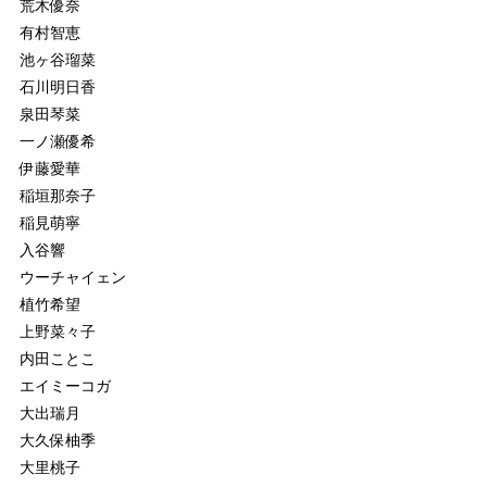
荒木優奈
有村智恵
池ヶ谷瑠菜
石川明日香
泉田琴菜
一ノ瀬優希
伊藤愛華
稲垣那奈子
稲見萌寧
入谷響
ウーチャイェン
植竹希望
上野菜々子
内田ことこ
エイミーコガ
大出瑞月
大久保柚季
大里桃子