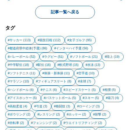
記事一覧へ戻る
タグ
サッカー
(113)
競技日程
(112)
女子ゴルフ
(95)
都道府県中総体(予選)
(86)
インターハイ予選
(56)
バレーボール
(52)
ラグビー
(51)
ソフトボール
(21)
陸上
(19)
中学駅伝
(18)
駅伝
(16)
軟式野球
(15)
水泳
(13)
ソフトテニス
(11)
体操・新体操
(11)
空手道
(10)
マラソン
(10)
フィギュアスケート
(8)
水球
(7)
ハンドボール
(6)
テニス
(6)
スピードスケート
(5)
相撲
(5)
アイスホッケー
(5)
バスケットボール
(5)
スキー
(5)
薙刀
(4)
高校柔道
(4)
弓道
(3)
格闘技
(3)
ローイング
(3)
ボウリング
(2)
レスリング
(2)
ホッケー
(2)
射撃
(2)
自転車
(2)
フェンシング
(2)
ウエイトリフティング
(2)