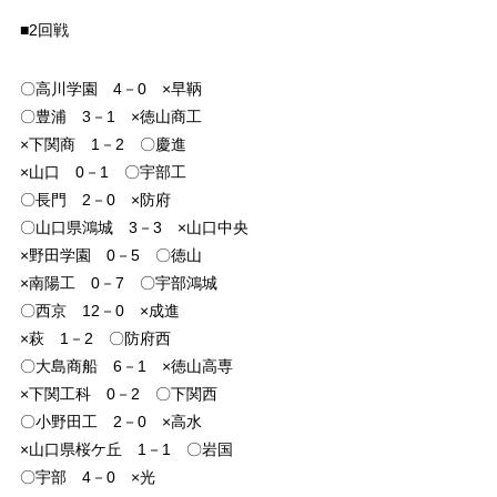
■2回戦
〇高川学園 4－0 ×早鞆
〇豊浦 3－1 ×徳山商工
×下関商 1－2 〇慶進
×山口 0－1 〇宇部工
〇長門 2－0 ×防府
〇山口県鴻城 3－3 ×山口中央
×野田学園 0－5 〇徳山
×南陽工 0－7 〇宇部鴻城
〇西京 12－0 ×成進
×萩 1－2 〇防府西
〇大島商船 6－1 ×徳山高専
×下関工科 0－2 〇下関西
〇小野田工 2－0 ×高水
×山口県桜ケ丘 1－1 〇岩国
〇宇部 4－0 ×光