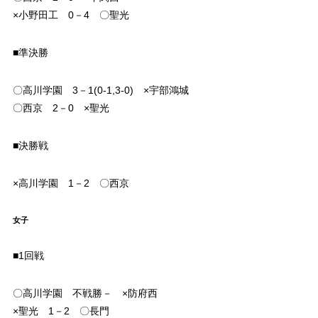
×小野田工 0－4 〇聖光
■準決勝
〇高川学園 3－1(0-1,3-0) ×宇部鴻城
〇西京 2－0 ×聖光
■決勝戦
×高川学園 1－2 〇西京
女子
■1回戦
〇高川学園 不戦勝－ ×防府西
×聖光 1－2 〇長門