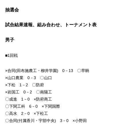
抽選会
試合結果速報、組み合わせ、トーナメント表
男子
■1回戦
×合同(田布施農工・柳井学園) 0－13 〇早鞆
×山口農業 0－3 〇山口
×下松 1－2 〇防府
×岩国工 0－2 〇南陽工
〇成進 1－0 ×防府商工
〇下関工科 6－0 ×下関国際
〇高水 2－0 ×下松工
〇合同(付属香川・宇部中央) 3－0 ×小野田