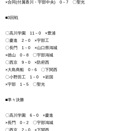
×合同(付属香川・宇部中央) 0－7 〇聖光
■3回戦
〇高川学園 11－0 ×豊浦
〇慶進 2－0 ×宇部工
〇長門 1－0 ×山口県鴻城
×徳山 0－8 〇宇部鴻城
〇西京 9－0 ×防府西
×大島商船 0－6 〇下関西
〇小野田工 1－0 ×岩国
×宇部 1－5 〇聖光
■準々決勝
〇高川学園 6－0 ×慶進
×長門 0－2 〇宇部鴻城
〇西京 2－0 ×下関西