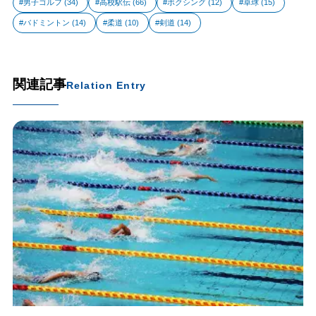
男子ゴルフ
(34)
高校駅伝
(66)
ボクシング
(12)
卓球
(15)
バドミントン
(14)
柔道
(10)
剣道
(14)
関連記事
Relation Entry