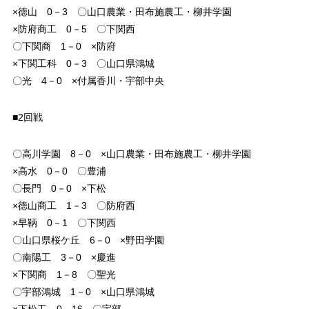
×徳山 0－3 〇山口農業・田布施農工・柳井学園
×防府商工 0－5 〇下関西
〇下関商 1－0 ×防府
×下関工科 0－3 〇山口県鴻城
〇光 4－0 ×付属香川・宇部中央
■2回戦
〇高川学園 8－0 ×山口農業・田布施農工・柳井学園
×高水 0－0 〇豊浦
〇長門 0－0 ×下松
×徳山商工 1－3 〇防府西
×早鞆 0－1 〇下関西
〇山口県桜ケ丘 6－0 ×野田学園
〇南陽工 3－0 ×慶進
×下関商 1－8 〇聖光
〇宇部鴻城 1－0 ×山口県鴻城
×下松工 0－16 〇宇部