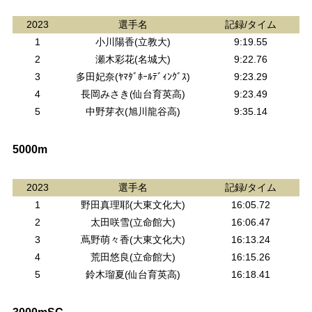
2023
選手名
記録/タイム
1
小川陽香(立教大)
9:19.55
2
瀬木彩花(名城大)
9:22.76
3
多田妃奈(ﾔﾏﾀﾞﾎｰﾙﾃﾞｨﾝｸﾞｽ)
9:23.29
4
長岡みさき(仙台育英高)
9:23.49
5
中野芽衣(旭川龍谷高)
9:35.14
5000m
2023
選手名
記録/タイム
1
野田真理耶(大東文化大)
16:05.72
2
太田咲雪(立命館大)
16:06.47
3
蔦野萌々香(大東文化大)
16:13.24
4
荒田悠良(立命館大)
16:15.26
5
鈴木瑠夏(仙台育英高)
16:18.41