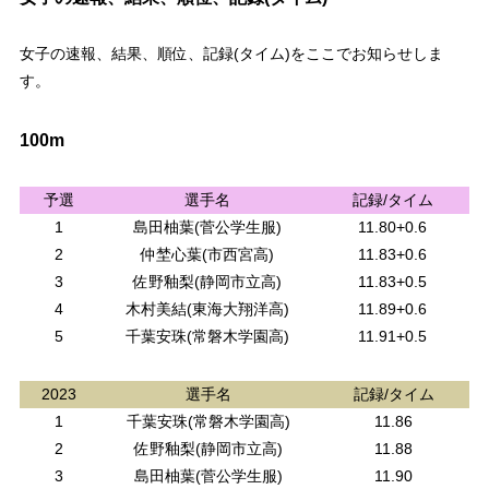
女子の速報、結果、順位、記録(タイム)をここでお知らせしま
す。
100m
予選
選手名
記録/タイム
1
島田柚葉(菅公学生服)
11.80+0.6
2
仲埜心葉(市西宮高)
11.83+0.6
3
佐野釉梨(静岡市立高)
11.83+0.5
4
木村美結(東海大翔洋高)
11.89+0.6
5
千葉安珠(常磐木学園高)
11.91+0.5
2023
選手名
記録/タイム
1
千葉安珠(常磐木学園高)
11.86
2
佐野釉梨(静岡市立高)
11.88
3
島田柚葉(菅公学生服)
11.90