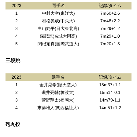
2023
選手名
記録/タイム
1
中村大空(東洋大)
7m60+2.6
2
村松晃成(中央大)
7m48+2.2
3
曲山純平(日大東北高)
7m29+1.2
4
森部諒(名城大附高)
7m29+1.0
5
関根拓真(国際武道大)
7m20+1.5
三段跳
2023
選手名
記録/タイム
1
金井晃希(順天堂大)
15m37+1.1
2
磯井亮輔(筑波大)
15m14-0.1
3
菅野翔太(福岡大)
14m79-1.1
4
末藤唯人(関西福祉大)
14m51+1.2
砲丸投