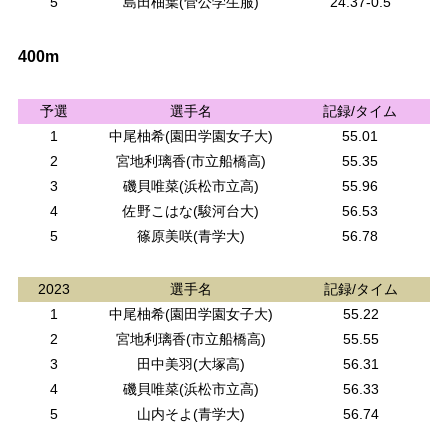
5
島田柚葉(菅公学生服)
24.37-0.5
400m
予選
選手名
記録/タイム
1
中尾柚希(園田学園女子大)
55.01
2
宮地利璃香(市立船橋高)
55.35
3
磯貝唯菜(浜松市立高)
55.96
4
佐野こはな(駿河台大)
56.53
5
篠原美咲(青学大)
56.78
2023
選手名
記録/タイム
1
中尾柚希(園田学園女子大)
55.22
2
宮地利璃香(市立船橋高)
55.55
3
田中美羽(大塚高)
56.31
4
磯貝唯菜(浜松市立高)
56.33
5
山内そよ(青学大)
56.74