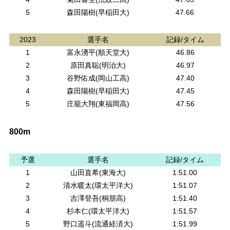
5
森田陽樹(早稲田大)
47.66
2023
選手名
記録/タイム
1
富永湧平(順天堂大)
46.86
2
原田真聡(明治大)
46.97
3
谷野佑成(岡山工高)
47.40
4
森田陽樹(早稲田大)
47.45
5
庄籠大翔(東福岡高)
47.56
800m
予選
選手名
記録/タイム
1
山田直希(東海大)
1:51.00
2
清水暖太(環太平洋大)
1:51.07
3
吉澤登吾(桐朋高)
1:51.40
4
杉本仁(環太平洋大)
1:51.57
5
野口遥斗(流通経済大)
1:51.99