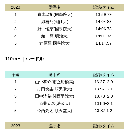
2023
選手名
記録/タイム
1
青木瑠郁(國學院大)
13:59.79
2
織橋巧(創価大)
14:04.83
3
野中恒亨(國學院大)
14:06.73
4
綾一輝(明治大)
14:07.74
5
辻原輝(國學院大)
14:14.57
110ｍH｜ハードル
予選
選手名
記録/タイム
1
山中恭介(市立船橋高)
13.27+2.9
2
打田快生(順天堂大)
13.57+2.1
3
田中洸希(関西学院大)
13.78+2.9
4
酒井春名(法政大)
13.86+2.1
5
今西亮太(順天堂大)
13.87-1.2
2023
選手名
記録/タイム