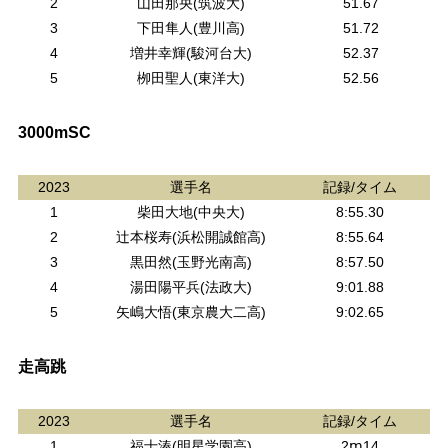
2
山田那央(筑波大)
51.67
3
下田隼人(豊川高)
51.72
4
増井幸輝(駿河台大)
52.37
5
栁田聖人(東洋大)
52.56
3000mSC
2023
選手名
記録/タイム
1
柴田大地(中央大)
8:55.30
2
辻本桜寿(浜松開誠館高)
8:55.64
3
黒田然(玉野光南高)
8:57.50
4
湯田陽平兵(法政大)
9:01.88
5
矢嶋大悟(東京農大二高)
9:02.65
走高跳
2023
選手名
記録/タイム
1
福士湊(明星学園高)
2ⅿ14