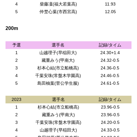
4
柴藤凜(福大若葉高)
11.93
5
仲埜心葉(市西宮高)
12.05
200m
予選
選手名
記録/タイム
1
山越理子(早稲田大)
24.30+1.4
2
藏重みう(甲南大)
24.32-0.5
3
杉本心結(市立船橋高)
24.36-0.5
4
千葉安珠(常盤木学園高)
24.46-0.5
5
島田柚葉(菅公学生服)
24.61-0.5
2023
選手名
記録/タイム
1
杉本心結(市立船橋高)
23.96-0.5
2
藏重みう(甲南大)
23.96-0.5
3
千葉安珠(常盤木学園高)
24.20-0.5
4
山越理子(早稲田大)
24.33-0.5