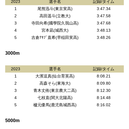
2023
選手名
記録/タイム
1
尾熊迅斗(東京実高)
3:47.34
2
高田遥斗(立教大)
3:47.58
3
寺田向希(國學院久我山高)
3:47.68
4
宮本凪(城西大)
3:48.13
5
吉倉ﾅﾔﾌﾞ直希(早稲田実高)
3:48.26
3000m
2023
選手名
記録/タイム
1
大濱逞真(仙台育英高)
8:08.21
2
高森そら(東海大)
8:09.80
3
青木丈侑(東京農大二高)
8:12.30
4
七枝直(関大北陽高)
8:14.48
5
櫨元優馬(鹿児島城西高)
8:16.02
5000m