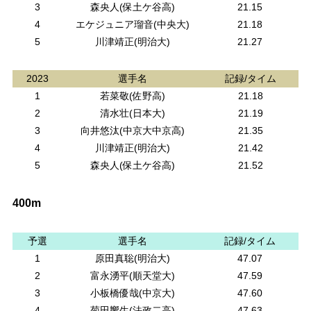
3
森央人(保土ケ谷高)
21.15
4
エケジュニア瑠音(中央大)
21.18
5
川津靖正(明治大)
21.27
2023
選手名
記録/タイム
1
若菜敬(佐野高)
21.18
2
清水壮(日本大)
21.19
3
向井悠汰(中京大中京高)
21.35
4
川津靖正(明治大)
21.42
5
森央人(保土ケ谷高)
21.52
400m
予選
選手名
記録/タイム
1
原田真聡(明治大)
47.07
2
富永湧平(順天堂大)
47.59
3
小板橋優哉(中京大)
47.60
4
菊田響生(法政二高)
47.63