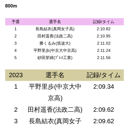
800m
予選
選手名
記録/タイム
1
長島結衣(真岡女子高)
2:10.82
2
田村遥香(法政二高)
2:10.95
3
勝くるみ(筑波大)
2:11.02
4
平野里歩(中京大中京高)
2:11.24
5
砂田芽緯(ﾌﾟﾚｽ工業)
2:11.56
2023
選手名
記録/タイム
1
平野里歩(中京大中
2:09.34
京高)
2
田村遥香(法政二高)
2:09.62
3
長島結衣(真岡女子
2:09.62