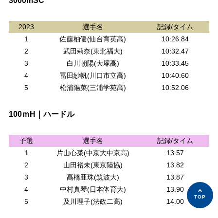
3000mSC
2023
選手名
記録/タイム
1
佐藤柚優(仙台育英高)
10:26.84
2
武田莉奈(東北福大)
10:32.47
3
白川朝陽(大塚高)
10:33.45
4
冨田紗帆(川口市立高)
10:40.60
5
松浦陽菜(三浦学苑高)
10:52.06
100ｍH｜ハードル
予選
選手名
記録/タイム
1
片山心菜(中京大中京高)
13.57
2
山田裕未(東京陸協)
13.82
3
髙橋亜珠(筑波大)
13.87
4
中村真琴(日本体育大)
13.90
5
及川理子(法政二高)
14.00