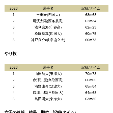
2023
選手名
記録/タイム
1
吉田匠(四国大)
68m68
2
尾濱太陽(西条農高)
62m34
3
浅利磨海(守谷高)
62m23
4
松園拳真(四国大)
60m75
5
神戸良介(岐阜協立大)
60m73
やり投
2023
選手名
記録/タイム
1
山田航大(東海大)
70m73
2
森澤知慶(鳥取西高)
66m05
3
清野康介(筑波大)
65m84
4
鶴澤元基(早稲田大)
64m68
5
島田湧大(東海大)
63m85
女子の速報、結果、順位、記録(タイム)