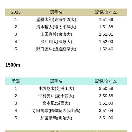
2023
選手名
記録/タイム
1
盛耕太朗(東海学園大)
1:51.68
2
清水暖太(環太平洋大)
1:51.88
3
山田直希(東海大)
1:52.01
4
渋江翔太(法政大)
1:52.03
5
野口遥斗(流通経済大)
1:52.46
1500m
予選
選手名
記録/タイム
1
小坂悠太(芝浦工大)
3:50.59
2
中村晃斗(志學館大)
3:50.88
3
宮本凪(城西大)
3:51.03
4
寺田向希(國學院久我山高)
3:51.04
5
加世堂懸(明治大)
3:51.06