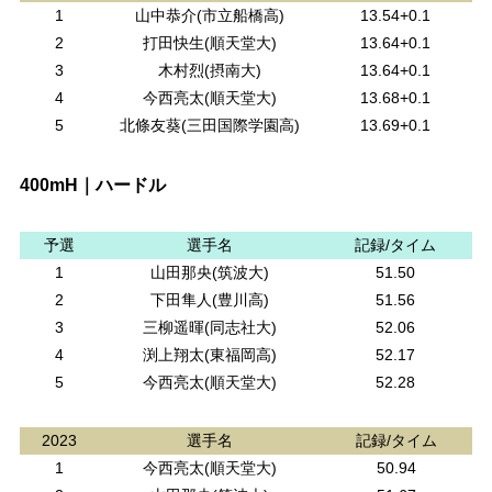
1
山中恭介(市立船橋高)
13.54+0.1
2
打田快生(順天堂大)
13.64+0.1
3
木村烈(摂南大)
13.64+0.1
4
今西亮太(順天堂大)
13.68+0.1
5
北條友葵(三田国際学園高)
13.69+0.1
400mH｜ハードル
予選
選手名
記録/タイム
1
山田那央(筑波大)
51.50
2
下田隼人(豊川高)
51.56
3
三柳遥暉(同志社大)
52.06
4
渕上翔太(東福岡高)
52.17
5
今西亮太(順天堂大)
52.28
2023
選手名
記録/タイム
1
今西亮太(順天堂大)
50.94