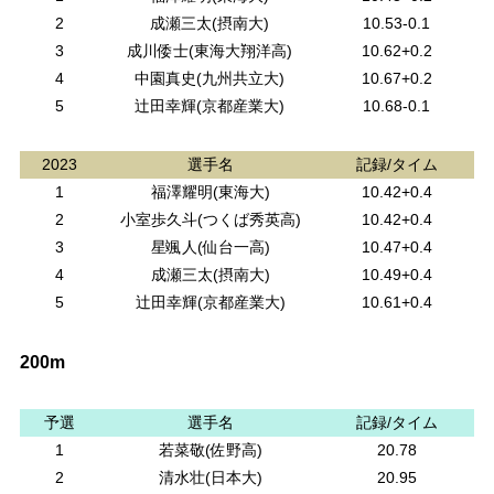
2
成瀬三太(摂南大)
10.53-0.1
3
成川倭士(東海大翔洋高)
10.62+0.2
4
中園真史(九州共立大)
10.67+0.2
5
辻田幸輝(京都産業大)
10.68-0.1
2023
選手名
記録/タイム
1
福澤耀明(東海大)
10.42+0.4
2
小室歩久斗(つくば秀英高)
10.42+0.4
3
星颯人(仙台一高)
10.47+0.4
4
成瀬三太(摂南大)
10.49+0.4
5
辻田幸輝(京都産業大)
10.61+0.4
200m
予選
選手名
記録/タイム
1
若菜敬(佐野高)
20.78
2
清水壮(日本大)
20.95