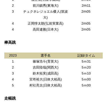
2
前川鎮秀(東海大)
2ⅿ11
3
チュクネレジョエル優人(筑波
2ⅿ05
大)
4
正岡惇太朗(弘前実業高)
2ⅿ05
4
高田遼雅(日本大)
2ⅿ05
棒高跳
2023
選手名
記録/タイム
1
篠塚浩斗(育英大)
5ｍ31
2
吉田陸哉(関西大)
5ｍ20
3
鈴木拓実(成田高)
5ｍ10
4
宮嵜裕大(日体大柏高)
5ｍ00
5
村社亮太(日体大柏高)
5ｍ00
走幅跳