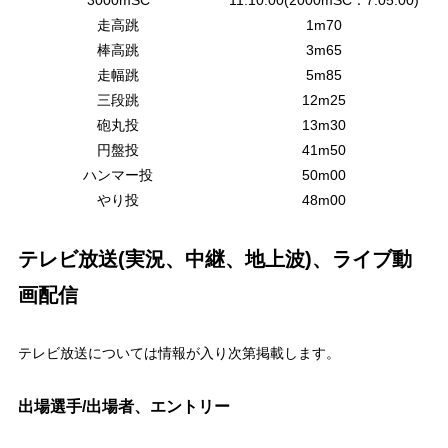
走高跳
1m70
棒高跳
3m65
走幅跳
5m85
三段跳
12m25
砲丸投
13m30
円盤投
41m50
ハンマー投
50m00
やり投
48m00
テレビ放送(実況、中継、地上波)、ライブ動
画配信
テレビ放送については情報が入り次第掲載します。
出場選手/出場者、エントリー