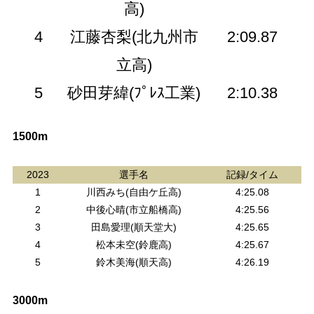
高)
4
江藤杏梨(北九州市
2:09.87
立高)
5
砂田芽緯(ﾌﾟﾚｽ工業)
2:10.38
1500m
2023
選手名
記録/タイム
1
川西みち(自由ケ丘高)
4:25.08
2
中後心晴(市立船橋高)
4:25.56
3
田島愛理(順天堂大)
4:25.65
4
松本未空(鈴鹿高)
4:25.67
5
鈴木美海(順天高)
4:26.19
3000m