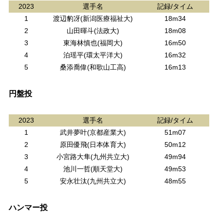
2023
選手名
記録/タイム
1
渡辺豹冴(新潟医療福祉大)
18m34
2
山田暉斗(法政大)
18m08
3
東海林慎也(福岡大)
16m50
4
泊瑶平(環太平洋大)
16m32
5
桑添喬偉(和歌山工高)
16m13
円盤投
2023
選手名
記録/タイム
1
武井夢叶(京都産業大)
51m07
2
原田優飛(日本体育大)
50m12
3
小宮路大隼(九州共立大)
49m94
4
池川一哲(順天堂大)
49m53
5
安永壮汰(九州共立大)
48m55
ハンマー投