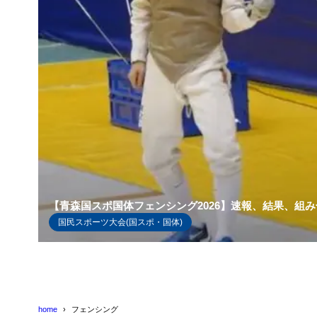
【青森国スポ国体フェンシング2026】速報、結果、組
国民スポーツ大会(国スポ・国体)
home
フェンシング