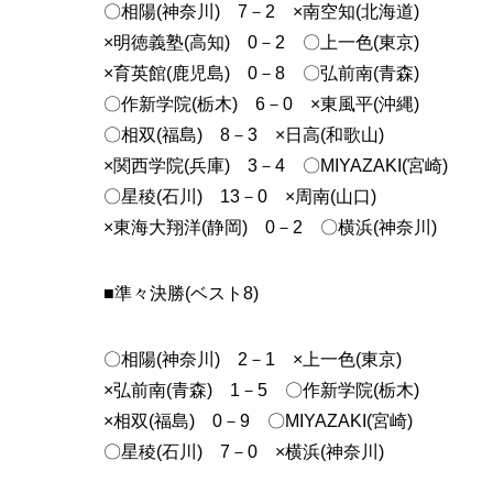
〇相陽(神奈川) 7－2 ×南空知(北海道)
×明徳義塾(高知) 0－2 〇上一色(東京)
×育英館(鹿児島) 0－8 〇弘前南(青森)
〇作新学院(栃木) 6－0 ×東風平(沖縄)
〇相双(福島) 8－3 ×日高(和歌山)
×関西学院(兵庫) 3－4 〇MIYAZAKI(宮崎)
〇星稜(石川) 13－0 ×周南(山口)
×東海大翔洋(静岡) 0－2 〇横浜(神奈川)
■準々決勝(ベスト8)
〇相陽(神奈川) 2－1 ×上一色(東京)
×弘前南(青森) 1－5 〇作新学院(栃木)
×相双(福島) 0－9 〇MIYAZAKI(宮崎)
〇星稜(石川) 7－0 ×横浜(神奈川)