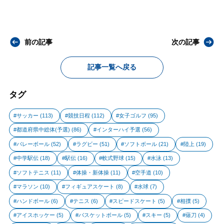
前の記事
次の記事
記事一覧へ戻る
タグ
サッカー
(113)
競技日程
(112)
女子ゴルフ
(95)
都道府県中総体(予選)
(86)
インターハイ予選
(56)
バレーボール
(52)
ラグビー
(51)
ソフトボール
(21)
陸上
(19)
中学駅伝
(18)
駅伝
(16)
軟式野球
(15)
水泳
(13)
ソフトテニス
(11)
体操・新体操
(11)
空手道
(10)
マラソン
(10)
フィギュアスケート
(8)
水球
(7)
ハンドボール
(6)
テニス
(6)
スピードスケート
(5)
相撲
(5)
アイスホッケー
(5)
バスケットボール
(5)
スキー
(5)
薙刀
(4)