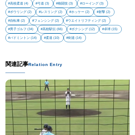
高校柔道
(4)
弓道
(3)
格闘技
(3)
ローイング
(3)
ボウリング
(2)
レスリング
(2)
ホッケー
(2)
射撃
(2)
自転車
(2)
フェンシング
(2)
ウエイトリフティング
(2)
男子ゴルフ
(34)
高校駅伝
(66)
ボクシング
(12)
卓球
(15)
バドミントン
(14)
柔道
(10)
剣道
(14)
関連記事
Relation Entry