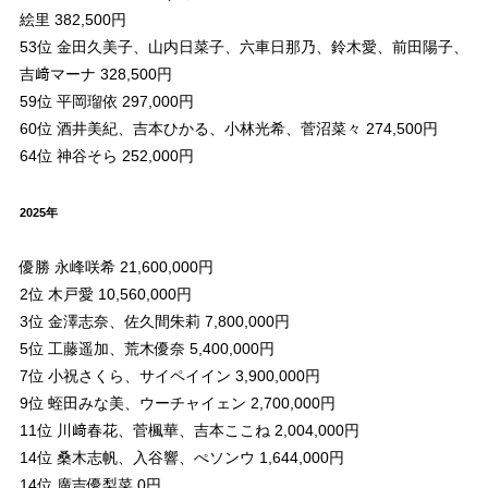
絵里 382,500円
53位 金田久美子、山内日菜子、六車日那乃、鈴木愛、前田陽子、
吉﨑マーナ 328,500円
59位 平岡瑠依 297,000円
60位 酒井美紀、吉本ひかる、小林光希、菅沼菜々 274,500円
64位 神谷そら 252,000円
2025年
優勝 永峰咲希 21,600,000円
2位 木戸愛 10,560,000円
3位 金澤志奈、佐久間朱莉 7,800,000円
5位 工藤遥加、荒木優奈 5,400,000円
7位 小祝さくら、サイペイイン 3,900,000円
9位 蛭田みな美、ウーチャイェン 2,700,000円
11位 川﨑春花、菅楓華、吉本ここね 2,004,000円
14位 桑木志帆、入谷響、ぺソンウ 1,644,000円
14位 廣吉優梨菜 0円