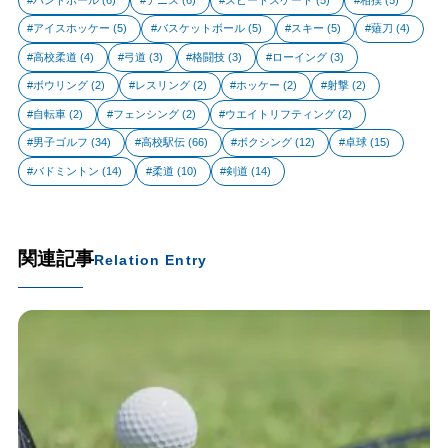
アイスホッケー
(5)
バスケットボール
(5)
スキー
(5)
薙刀
(4)
高校柔道
(4)
弓道
(3)
格闘技
(3)
ローイング
(3)
ボウリング
(2)
レスリング
(2)
ホッケー
(2)
射撃
(2)
自転車
(2)
フェンシング
(2)
ウエイトリフティング
(2)
男子ゴルフ
(34)
高校駅伝
(66)
ボクシング
(12)
卓球
(15)
バドミントン
(14)
柔道
(10)
剣道
(14)
関連記事
Relation Entry