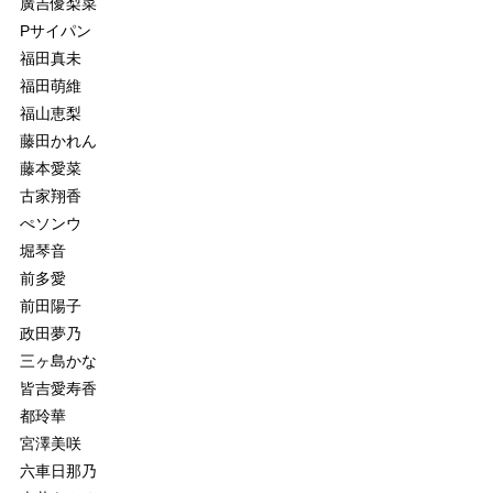
廣吉優梨菜
Pサイパン
福田真未
福田萌維
福山恵梨
藤田かれん
藤本愛菜
古家翔香
ぺソンウ
堀琴音
前多愛
前田陽子
政田夢乃
三ヶ島かな
皆吉愛寿香
都玲華
宮澤美咲
六車日那乃