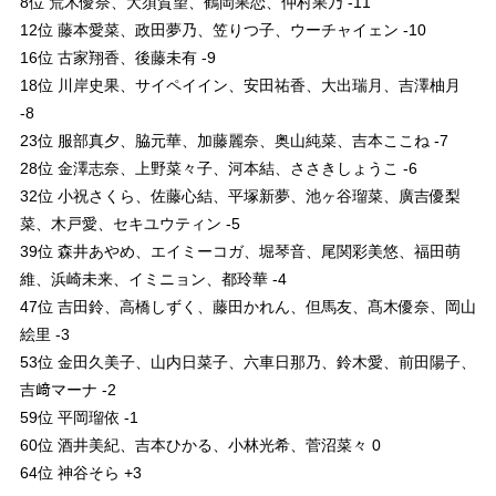
8位 荒木優奈、大須賀望、鶴岡果恋、仲村果乃 -11
12位 藤本愛菜、政田夢乃、笠りつ子、ウーチャイェン -10
16位 古家翔香、後藤未有 -9
18位 川岸史果、サイペイイン、安田祐香、大出瑞月、吉澤柚月
-8
23位 服部真夕、脇元華、加藤麗奈、奥山純菜、吉本ここね -7
28位 金澤志奈、上野菜々子、河本結、ささきしょうこ -6
32位 小祝さくら、佐藤心結、平塚新夢、池ヶ谷瑠菜、廣吉優梨
菜、木戸愛、セキユウティン -5
39位 森井あやめ、エイミーコガ、堀琴音、尾関彩美悠、福田萌
維、浜崎未来、イミニョン、都玲華 -4
47位 吉田鈴、高橋しずく、藤田かれん、但馬友、髙木優奈、岡山
絵里 -3
53位 金田久美子、山内日菜子、六車日那乃、鈴木愛、前田陽子、
吉﨑マーナ -2
59位 平岡瑠依 -1
60位 酒井美紀、吉本ひかる、小林光希、菅沼菜々 0
64位 神谷そら +3