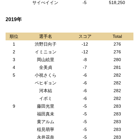
サイぺイイン
-5
518,250
2019年
順位
選手名
スコア
Total
1
渋野日向子
-12
276
2
イミニョン
-12
276
3
岡山絵里
-8
280
4
全美貞
-7
281
5
小祝さくら
-6
282
ペヒギョン
-6
282
河本結
-6
282
イボミ
-6
282
9
藤田光里
-5
283
福田真未
-5
283
黄アルム
-5
283
稲見萌寧
-5
283
永井花奈
-5
283