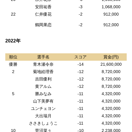
安田祐香
-3
1,068,000
22
仁井優花
-2
912,000
鶴岡果恋
-2
912,000
2022年
順位
選手名
スコア
賞金(円)
優勝
青木瀬令奈
-14
21,600,000
2
菊地絵理香
-12
8,720,000
吉田優利
-12
8,720,000
黄アルム
-12
8,720,000
5
勝みなみ
-11
4,320,000
山下美夢有
-11
4,320,000
ユンチェヨン
-11
4,320,000
大出瑞月
-11
4,320,000
ささきしょうこ
-11
4,320,000
10
菅沼菜々
-10
2,238,000