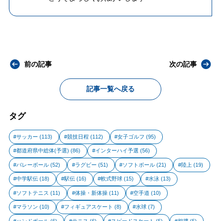
前の記事
次の記事
記事一覧へ戻る
タグ
サッカー
(113)
競技日程
(112)
女子ゴルフ
(95)
都道府県中総体(予選)
(86)
インターハイ予選
(56)
バレーボール
(52)
ラグビー
(51)
ソフトボール
(21)
陸上
(19)
中学駅伝
(18)
駅伝
(16)
軟式野球
(15)
水泳
(13)
ソフトテニス
(11)
体操・新体操
(11)
空手道
(10)
マラソン
(10)
フィギュアスケート
(8)
水球
(7)
ハンドボール
(6)
テニス
(6)
スピードスケート
(5)
相撲
(5)