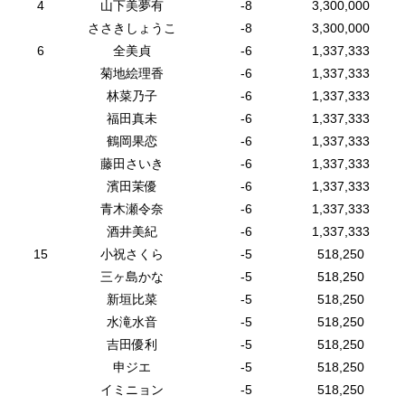
4
山下美夢有
-8
3,300,000
ささきしょうこ
-8
3,300,000
6
全美貞
-6
1,337,333
菊地絵理香
-6
1,337,333
林菜乃子
-6
1,337,333
福田真未
-6
1,337,333
鶴岡果恋
-6
1,337,333
藤田さいき
-6
1,337,333
濱田茉優
-6
1,337,333
青木瀬令奈
-6
1,337,333
酒井美紀
-6
1,337,333
15
小祝さくら
-5
518,250
三ヶ島かな
-5
518,250
新垣比菜
-5
518,250
水滝水音
-5
518,250
吉田優利
-5
518,250
申ジエ
-5
518,250
イミニョン
-5
518,250