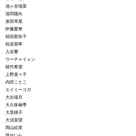
池ヶ谷瑠菜
池羽陽向
泉田琴菜
伊藤愛華
稲垣那奈子
稲見萌寧
入谷響
ウーチャイェン
植竹希望
上野菜々子
内田ことこ
エイミーコガ
大出瑞月
大久保柚季
大里桃子
大須賀望
岡山絵里
沖せいら