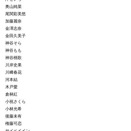
奥山純菜
尾関彩美悠
加藤麗奈
金澤志奈
金田久美子
神谷そら
神谷もも
神谷桃歌
川岸史果
川﨑春花
河本結
木戸愛
倉林紅
小祝さくら
小林光希
後藤未有
権藤可恋
サイペイイン