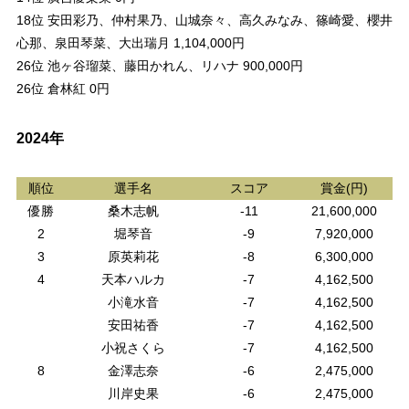
18位 安田彩乃、仲村果乃、山城奈々、高久みなみ、篠崎愛、櫻井
心那、泉田琴菜、大出瑞月 1,104,000円
26位 池ヶ谷瑠菜、藤田かれん、リハナ 900,000円
26位 倉林紅 0円
2024年
順位
選手名
スコア
賞金(円)
優勝
桑木志帆
-11
21,600,000
2
堀琴音
-9
7,920,000
3
原英莉花
-8
6,300,000
4
天本ハルカ
-7
4,162,500
小滝水音
-7
4,162,500
安田祐香
-7
4,162,500
小祝さくら
-7
4,162,500
8
金澤志奈
-6
2,475,000
川岸史果
-6
2,475,000