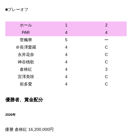
■プレーオフ
ホール
1
2
PAR
4
4
菅楓華
5
ー
＠長澤愛羅
4
C
永井花奈
4
C
神谷桃歌
4
C
倉林紅
4
3
宮澤美咲
4
C
前多愛
4
C
優勝者、賞金配分
2026年
優勝 倉林紅 16,200,000円