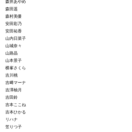
森井あやめ
森田遥
森村美優
安田彩乃
安田祐香
山内日菜子
山城奈々
山路晶
山本景子
横峯さくら
吉川桃
吉﨑マーナ
吉澤柚月
吉田鈴
吉本ここね
吉本ひかる
リハナ
笠りつ子