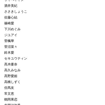
酒井美紀
ささきしょうこ
佐藤心結
篠崎愛
下川めぐみ
ジユアイ
菅楓華
菅沼菜々
鈴木愛
セキユウティン
髙木優奈
高久みなみ
髙野愛姫
高橋しずく
但馬友
常文恵
鶴岡果恋