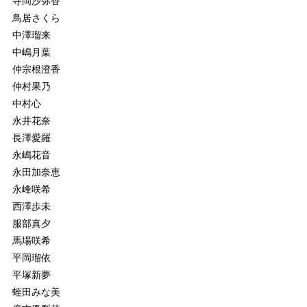
寺岡沙弥香
鳥居さくら
中澤瑠来
中嶋月葉
仲宗根澄香
仲村果乃
中村心
永井花奈
長澤愛羅
永嶋花音
永田加奈恵
永峰咲希
西澤歩未
服部真夕
馬場咲希
平岡瑠依
平塚新夢
蛭田みな美