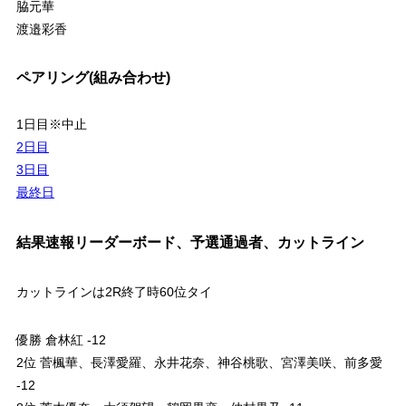
脇元華
渡邉彩香
ペアリング(組み合わせ)
1日目※中止
2日目
3日目
最終日
結果速報リーダーボード、予選通過者、カットライン
カットラインは2R終了時60位タイ
優勝 倉林紅 -12
2位 菅楓華、長澤愛羅、永井花奈、神谷桃歌、宮澤美咲、前多愛
-12