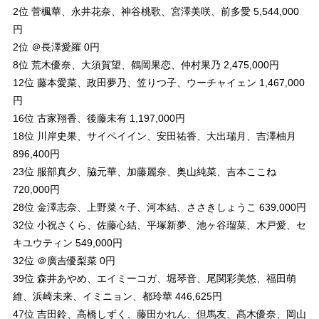
2位 菅楓華、永井花奈、神谷桃歌、宮澤美咲、前多愛 5,544,000
円
2位 ＠長澤愛羅 0円
8位 荒木優奈、大須賀望、鶴岡果恋、仲村果乃 2,475,000円
12位 藤本愛菜、政田夢乃、笠りつ子、ウーチャイェン 1,467,000
円
16位 古家翔香、後藤未有 1,197,000円
18位 川岸史果、サイペイイン、安田祐香、大出瑞月、吉澤柚月
896,400円
23位 服部真夕、脇元華、加藤麗奈、奥山純菜、吉本ここね
720,000円
28位 金澤志奈、上野菜々子、河本結、ささきしょうこ 639,000円
32位 小祝さくら、佐藤心結、平塚新夢、池ヶ谷瑠菜、木戸愛、セ
キユウティン 549,000円
32位 ＠廣吉優梨菜 0円
39位 森井あやめ、エイミーコガ、堀琴音、尾関彩美悠、福田萌
維、浜崎未来、イミニョン、都玲華 446,625円
47位 吉田鈴、高橋しずく、藤田かれん、但馬友、髙木優奈、岡山