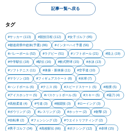
記事一覧へ戻る
タグ
サッカー
(113)
競技日程
(112)
女子ゴルフ
(95)
都道府県中総体(予選)
(86)
インターハイ予選
(56)
バレーボール
(52)
ラグビー
(51)
ソフトボール
(21)
陸上
(19)
中学駅伝
(18)
駅伝
(16)
軟式野球
(15)
水泳
(13)
ソフトテニス
(11)
体操・新体操
(11)
空手道
(10)
マラソン
(10)
フィギュアスケート
(8)
水球
(7)
ハンドボール
(6)
テニス
(6)
スピードスケート
(5)
相撲
(5)
アイスホッケー
(5)
バスケットボール
(5)
スキー
(5)
薙刀
(4)
高校柔道
(4)
弓道
(3)
格闘技
(3)
ローイング
(3)
ボウリング
(2)
レスリング
(2)
ホッケー
(2)
射撃
(2)
自転車
(2)
フェンシング
(2)
ウエイトリフティング
(2)
男子ゴルフ
(34)
高校駅伝
(66)
ボクシング
(12)
卓球
(15)