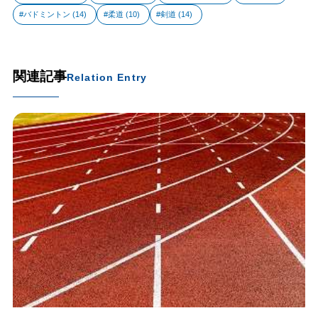
バドミントン
(14)
柔道
(10)
剣道
(14)
関連記事
Relation Entry