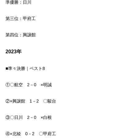
準優勝：日川
第三位：甲府工
第四位：興譲館
2023年
■準々決勝｜ベスト8
①〇航空 2－0 ×明誠
②×興譲館 1－2 〇駿台
③〇日川 2－0 ×白根
④×北稜 0－2 〇甲府工