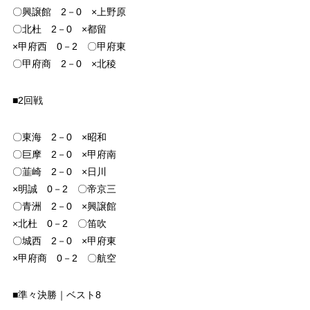
〇興譲館 2－0 ×上野原
〇北杜 2－0 ×都留
×甲府西 0－2 〇甲府東
〇甲府商 2－0 ×北稜
■2回戦
〇東海 2－0 ×昭和
〇巨摩 2－0 ×甲府南
〇韮崎 2－0 ×日川
×明誠 0－2 〇帝京三
〇青洲 2－0 ×興譲館
×北杜 0－2 〇笛吹
〇城西 2－0 ×甲府東
×甲府商 0－2 〇航空
■準々決勝｜ベスト8