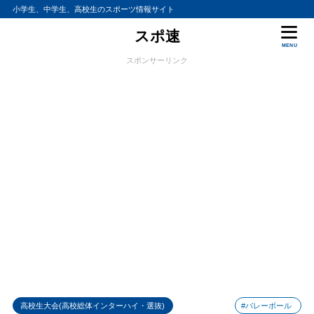
小学生、中学生、高校生のスポーツ情報サイト
スポ速
MENU
スポンサーリンク
高校生大会(高校総体インターハイ・選抜)
#バレーボール