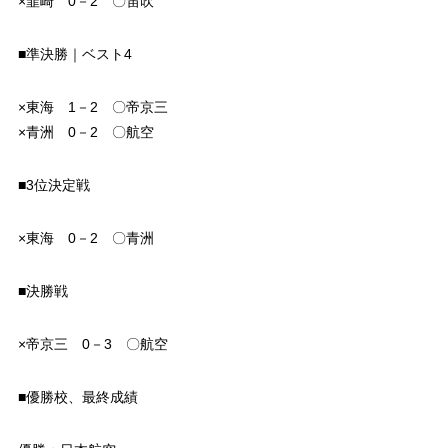
×韮崎 0－2 〇笛吹
■準決勝｜ベスト4
×東海 1－2 〇帝京三
×青洲 0－2 〇航空
■3位決定戦
×東海 0－2 〇青洲
■決勝戦
×帝京三 0－3 〇航空
■優勝校、最終成績