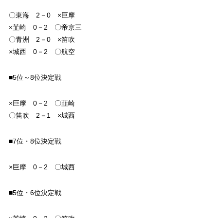
〇東海 2－0 ×巨摩
×韮崎 0－2 〇帝京三
〇青洲 2－0 ×笛吹
×城西 0－2 〇航空
■5位～8位決定戦
×巨摩 0－2 〇韮崎
〇笛吹 2－1 ×城西
■7位・8位決定戦
×巨摩 0－2 〇城西
■5位・6位決定戦