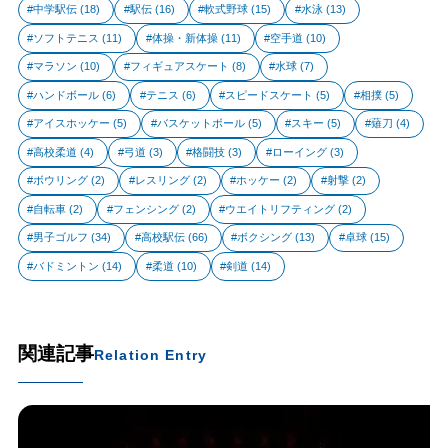
中学駅伝
(18)
駅伝
(16)
軟式野球
(15)
水泳
(13)
ソフトテニス
(11)
体操・新体操
(11)
空手道
(10)
マラソン
(10)
フィギュアスケート
(8)
水球
(7)
ハンドボール
(6)
テニス
(6)
スピードスケート
(5)
相撲
(5)
アイスホッケー
(5)
バスケットボール
(5)
スキー
(5)
薙刀
(4)
高校柔道
(4)
弓道
(3)
格闘技
(3)
ローイング
(3)
ボウリング
(2)
レスリング
(2)
ホッケー
(2)
射撃
(2)
自転車
(2)
フェンシング
(2)
ウエイトリフティング
(2)
男子ゴルフ
(34)
高校駅伝
(66)
ボクシング
(13)
卓球
(15)
バドミントン
(14)
柔道
(10)
剣道
(14)
関連記事
Relation Entry