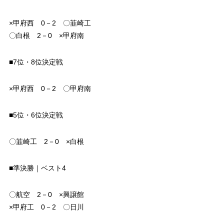
×甲府西 0－2 〇韮崎工
〇白根 2－0 ×甲府南
■7位・8位決定戦
×甲府西 0－2 〇甲府南
■5位・6位決定戦
〇韮崎工 2－0 ×白根
■準決勝｜ベスト4
〇航空 2－0 ×興譲館
×甲府工 0－2 〇日川