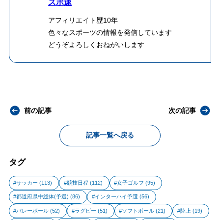
スポ速
アフィリエイト歴10年
色々なスポーツの情報を発信しています
どうぞよろしくおねがいします
前の記事
次の記事
記事一覧へ戻る
タグ
サッカー
(113)
競技日程
(112)
女子ゴルフ
(95)
都道府県中総体(予選)
(86)
インターハイ予選
(56)
バレーボール
(52)
ラグビー
(51)
ソフトボール
(21)
陸上
(19)