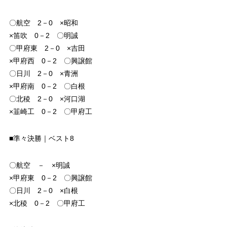
〇航空 2－0 ×昭和
×笛吹 0－2 〇明誠
〇甲府東 2－0 ×吉田
×甲府西 0－2 〇興譲館
〇日川 2－0 ×青洲
×甲府南 0－2 〇白根
〇北稜 2－0 ×河口湖
×韮崎工 0－2 〇甲府工
■準々決勝｜ベスト8
〇航空 － ×明誠
×甲府東 0－2 〇興譲館
〇日川 2－0 ×白根
×北稜 0－2 〇甲府工