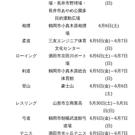
場・長井市野球場・
(日)
長井市あやめ公園多
目的運動広場
相撲
鶴岡市小真木原相撲
6月6日(土)
場
柔道
三友エンジニア体育
6月5日(金)～6月7日
文化センター
(日)
ローイング
酒田市京田川ボート
6月6日(土)～6月7日
場
(日)
剣道
鶴岡市小真木原総合
6月5日(金)～6月7日
体育館
(日)
登山
豪士山
6月5日(金)～6月6日
(土)
レスリング
山形市立商業高
5月30日(土)～5月31
日(日)
弓道
鶴岡市朝暘武道館弓
6月5日(金)～6月7日
道場
(日)
テニス
酒田市光ヶ丘テニス
6月5日(金)～6月7日