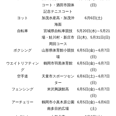
コート・酒田市国体
(日)
記念テニスコート
ヨット
加茂水産高・加茂沖
6月6日(土)
海面
自転車
宮城県自転車競技
5月20日(水)～5月21
場・鮭川村・新庄市
日(木)、5月31日(日)
周回コース
ボクシング
山形県体育館小競技
6月5日(金)～6月7日
場
(日)
ウエイトリフティン
鶴岡市羽黒体育館
6月5日(金)～6月7日
グ
(日)
空手道
天童市スポーツセン
6月6日(土)～6月7日
ター
(日)
フェンシング
米沢興譲館高
6月5日(金)～6月7日
(日)
アーチェリー
鶴岡市小真木原公園
6月5日(金)～6月6日
南多目的広場
(土)