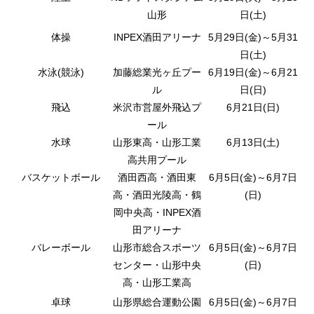
山形
日(土)
体操
INPEX酒田アリーナ
5月29日(金)～5月31
日(土)
水泳(競泳)
加藤総業光ヶ丘プー
6月19日(金)～6月21
ル
日(日)
飛込
米沢市営屋外飛込プ
6月21日(日)
ール
水球
山形東高・山形工業
6月13日(土)
高共用プール
バスケットボール
酒田西高・酒田東
6月5日(金)～6月7日
高・酒田光陵高・鶴
(日)
岡中央高・INPEX酒
田アリーナ
バレーボール
山形市総合スポーツ
6月5日(金)～6月7日
センター・山形中央
(日)
高・山形工業高
卓球
山形県総合運動公園
6月5日(金)～6月7日