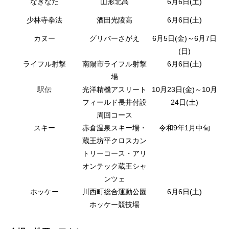
なぎなた
山形北高
6月6日(土)
少林寺拳法
酒田光陵高
6月6日(土)
カヌー
グリバーさがえ
6月5日(金)～6月7日
(日)
ライフル射撃
南陽市ライフル射撃
6月6日(土)
場
駅伝
光洋精機アスリート
10月23日(金)～10月
フィールド長井付設
24日(土)
周回コース
スキー
赤倉温泉スキー場・
令和9年1月中旬
蔵王坊平クロスカン
トリーコース・アリ
オンテック蔵王シャ
ンツェ
ホッケー
川西町総合運動公園
6月6日(土)
ホッケー競技場