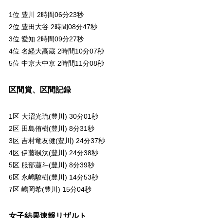
1位 豊川 2時間06分23秒
2位 豊田大谷 2時間08分47秒
3位 愛知 2時間09分27秒
4位 名経大高蔵 2時間10分07秒
5位 中京大中京 2時間11分08秒
区間賞、区間記録
1区 大沼光琉(豊川) 30分01秒
2区 田島侑樹(豊川) 8分31秒
3区 吉村竜友健(豊川) 24分37秒
4区 伊藤颯汰(豊川) 24分38秒
5区 服部蓮斗(豊川) 8分39秒
6区 永嶋駿樹(豊川) 14分53秒
7区 嶋岡希(豊川) 15分04秒
女子結果速報リザルト