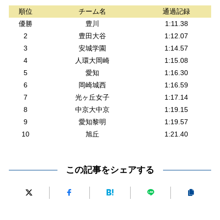
順位
チーム名
通過記録
優勝
豊川
1:11.38
2
豊田大谷
1:12.07
3
安城学園
1:14.57
4
人環大岡崎
1:15.08
5
愛知
1:16.30
6
岡崎城西
1:16.59
7
光ヶ丘女子
1:17.14
8
中京大中京
1:19.15
9
愛知黎明
1:19.57
10
旭丘
1:21.40
この記事をシェアする