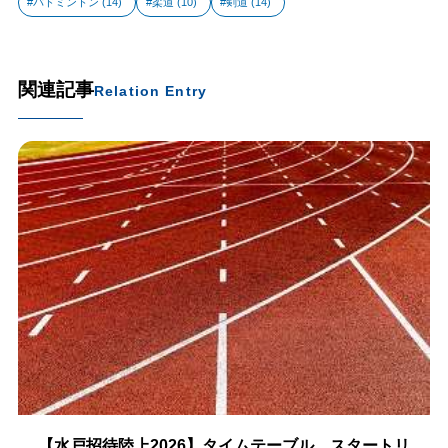
バドミントン
(14)
柔道
(10)
剣道
(14)
関連記事
Relation Entry
【水戸招待陸上2026】タイムテーブル、スタートリ