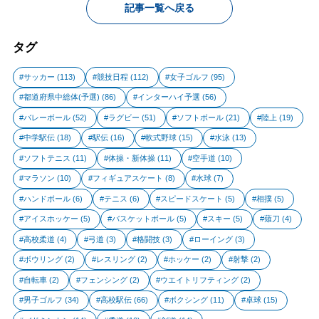
記事一覧へ戻る
タグ
サッカー
(113)
競技日程
(112)
女子ゴルフ
(95)
都道府県中総体(予選)
(86)
インターハイ予選
(56)
バレーボール
(52)
ラグビー
(51)
ソフトボール
(21)
陸上
(19)
中学駅伝
(18)
駅伝
(16)
軟式野球
(15)
水泳
(13)
ソフトテニス
(11)
体操・新体操
(11)
空手道
(10)
マラソン
(10)
フィギュアスケート
(8)
水球
(7)
ハンドボール
(6)
テニス
(6)
スピードスケート
(5)
相撲
(5)
アイスホッケー
(5)
バスケットボール
(5)
スキー
(5)
薙刀
(4)
高校柔道
(4)
弓道
(3)
格闘技
(3)
ローイング
(3)
ボウリング
(2)
レスリング
(2)
ホッケー
(2)
射撃
(2)
自転車
(2)
フェンシング
(2)
ウエイトリフティング
(2)
男子ゴルフ
(34)
高校駅伝
(66)
ボクシング
(11)
卓球
(15)