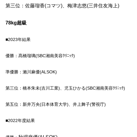
第三位：佐藤瑠香(コマツ)、梅津志悠(三井住友海上)
78kg超級
■2023年結果
優勝：髙橋瑠璃(SBC湘南美容ｸﾘﾆｯｸ)
準優勝：瀨川麻優(ALSOK)
第三位：橋本朱未(吉川工業)、児玉ひかる(SBC湘南美容ｸﾘﾆｯｸ)
第五位：新井万央(日本体育大学)、井上舞子(警視庁)
■2022年度結果