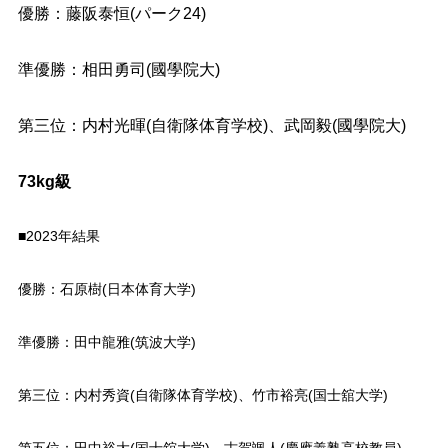
優勝：藤阪泰恒(パーク24)
準優勝：相田勇司(國學院大)
第三位：内村光暉(自衛隊体育学校)、武岡毅(國學院大)
73kg級
■2023年結果
優勝：石原樹(日本体育大学)
準優勝：田中龍雅(筑波大学)
第三位：内村秀資(自衛隊体育学校)、竹市裕亮(国士舘大学)
第五位：田中裕大(国士舘大学)、古賀颯人(慶應義塾高校教員)