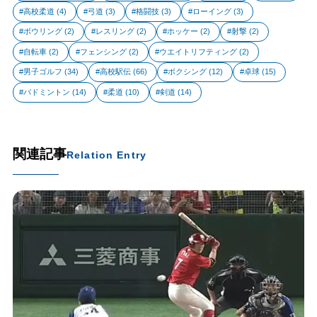
高校柔道
(4)
弓道
(3)
格闘技
(3)
ローイング
(3)
ボウリング
(2)
レスリング
(2)
ホッケー
(2)
射撃
(2)
自転車
(2)
フェンシング
(2)
ウエイトリフティング
(2)
男子ゴルフ
(34)
高校駅伝
(66)
ボクシング
(12)
卓球
(15)
バドミントン
(14)
柔道
(10)
剣道
(14)
関連記事
Relation Entry