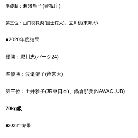
渡邉聖子(警視庁)
準優勝：
第三位：山口葵良梨(国士舘大)、立川桃(東海大)
■2020年度結果
優勝：堀川恵(パーク24)
準優勝：渡邉聖子(帝京大)
第三位：土井雅子(JR東日本)、鍋倉那美(NAWACLUB)
70kg級
■2023年結果