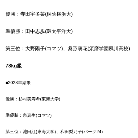
優勝：寺田宇多菜(桐蔭横浜大)
準優勝：田中志歩(環太平洋大)
第三位：大野陽子(コマツ)、桑形萌花(須磨学園夙川高校)
78kg級
■2023年結果
優勝：杉村美寿希(東海大学)
準優勝：泉真生(コマツ)
第三位：池田紅(東海大学)、和田梨乃子(パーク24)