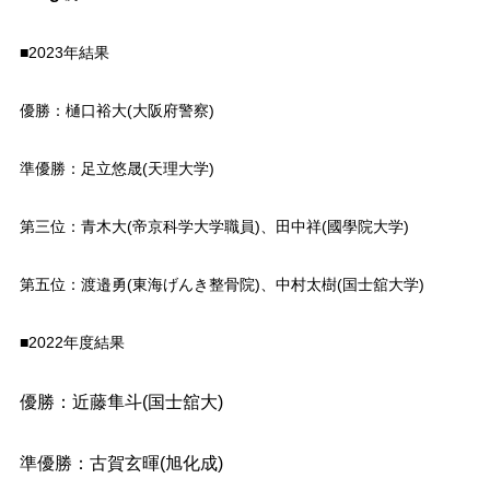
■2023年結果
優勝：樋口裕大(大阪府警察)
準優勝：足立悠晟(天理大学)
第三位：青木大(帝京科学大学職員)、田中祥(國學院大学)
第五位：渡邉勇(東海げんき整骨院)、中村太樹(国士舘大学)
■2022年度結果
優勝：近藤隼斗(国士舘大)
準優勝：古賀玄暉(旭化成)