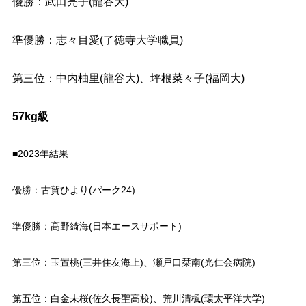
優勝：武田亮子(龍谷大)
準優勝：志々目愛(了徳寺大学職員)
第三位：中内柚里(龍谷大)、坪根菜々子(福岡大)
57kg級
■2023年結果
優勝：古賀ひより(パーク24)
準優勝：髙野綺海(日本エースサポート)
第三位：玉置桃(三井住友海上)、瀬戸口栞南(光仁会病院)
第五位：白金未桜(佐久長聖高校)、荒川清楓(環太平洋大学)