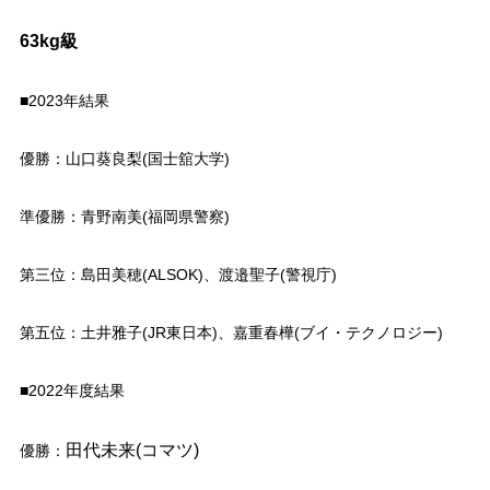
63kg級
■2023年結果
優勝：山口葵良梨(国士舘大学)
準優勝：青野南美(福岡県警察)
第三位：島田美穂(ALSOK)、渡邉聖子(警視庁)
第五位：土井雅子(JR東日本)、嘉重春樺(ブイ・テクノロジー)
■2022年度結果
田代未来(コマツ)
優勝：