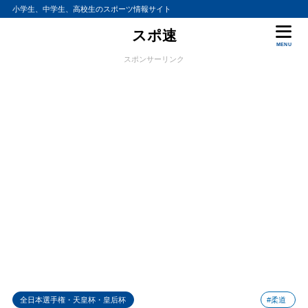
小学生、中学生、高校生のスポーツ情報サイト
スポ速
MENU
スポンサーリンク
全日本選手権・天皇杯・皇后杯
#柔道