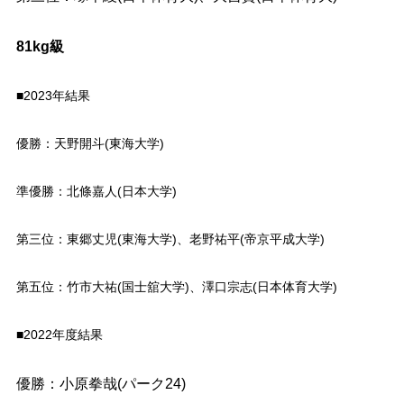
81kg級
■2023年結果
優勝：天野開斗(東海大学)
準優勝：北條嘉人(日本大学)
第三位：東郷丈児(東海大学)、老野祐平(帝京平成大学)
第五位：竹市大祐(国士舘大学)、澤口宗志(日本体育大学)
■2022年度結果
優勝：小原拳哉(パーク24)