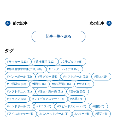
前の記事
次の記事
記事一覧へ戻る
タグ
サッカー
(113)
競技日程
(112)
女子ゴルフ
(95)
都道府県中総体(予選)
(86)
インターハイ予選
(56)
バレーボール
(52)
ラグビー
(51)
ソフトボール
(21)
陸上
(19)
中学駅伝
(18)
駅伝
(16)
軟式野球
(15)
水泳
(13)
ソフトテニス
(11)
体操・新体操
(11)
空手道
(10)
マラソン
(10)
フィギュアスケート
(8)
水球
(7)
ハンドボール
(6)
テニス
(6)
スピードスケート
(5)
相撲
(5)
アイスホッケー
(5)
バスケットボール
(5)
スキー
(5)
薙刀
(4)