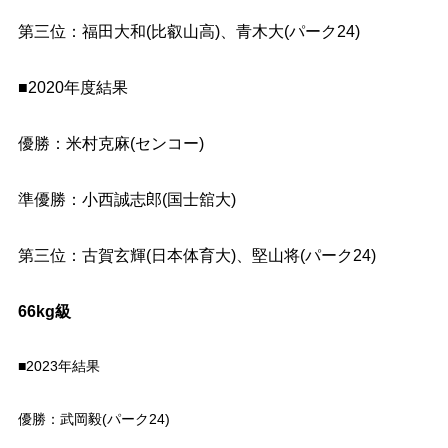
第三位：
福田大和(比叡山高)、
青木大(パーク24)
■2020年度結果
優勝：米村克麻(センコー)
準優勝：小西誠志郎(国士舘大)
第三位：古賀玄輝(日本体育大)、堅山将(パーク24)
66kg級
■2023年結果
優勝：武岡毅(パーク24)