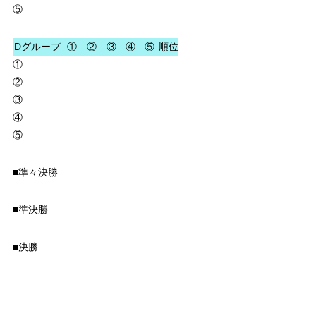
⑤
Dグループ
①
②
③
④
⑤
順位
①
②
③
④
⑤
■準々決勝
■準決勝
■決勝