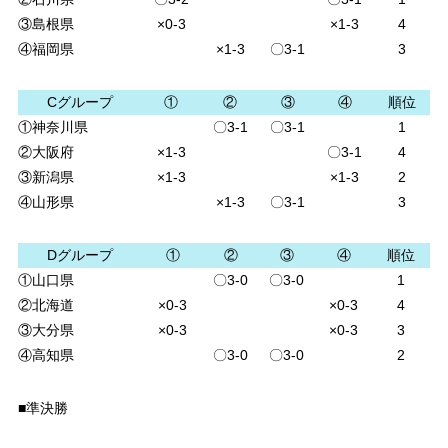
③島根県
×0-3
×1-3
4
④福岡県
×1-3
〇3-1
3
Cグループ
①
②
③
④
順位
①神奈川県
〇3-1
〇3-1
1
②大阪府
×1-3
〇3-1
4
③新潟県
×1-3
×1-3
2
④山形県
×1-3
〇3-1
3
Dグループ
①
②
③
④
順位
①山口県
〇3-0
〇3-0
1
②北海道
×0-3
×0-3
4
③大分県
×0-3
×0-3
3
④高知県
〇3-0
〇3-0
2
■準決勝