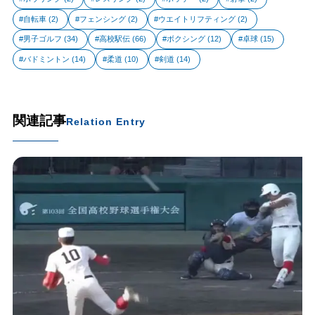
自転車
(2)
フェンシング
(2)
ウエイトリフティング
(2)
男子ゴルフ
(34)
高校駅伝
(66)
ボクシング
(12)
卓球
(15)
バドミントン
(14)
柔道
(10)
剣道
(14)
関連記事
Relation Entry