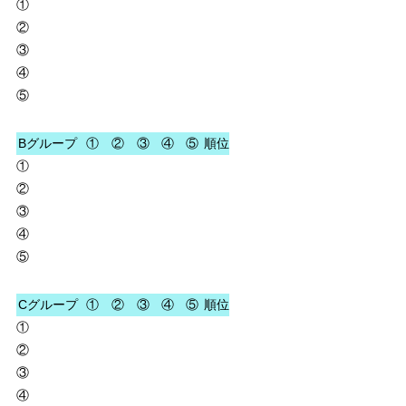
①
②
③
④
⑤
Bグループ
①
②
③
④
⑤
順位
①
②
③
④
⑤
Cグループ
①
②
③
④
⑤
順位
①
②
③
④