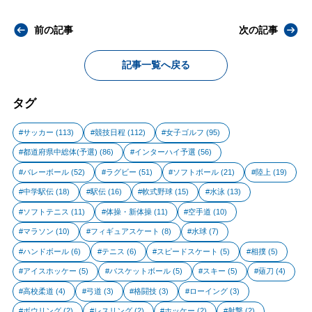
前の記事
次の記事
記事一覧へ戻る
タグ
サッカー
(113)
競技日程
(112)
女子ゴルフ
(95)
都道府県中総体(予選)
(86)
インターハイ予選
(56)
バレーボール
(52)
ラグビー
(51)
ソフトボール
(21)
陸上
(19)
中学駅伝
(18)
駅伝
(16)
軟式野球
(15)
水泳
(13)
ソフトテニス
(11)
体操・新体操
(11)
空手道
(10)
マラソン
(10)
フィギュアスケート
(8)
水球
(7)
ハンドボール
(6)
テニス
(6)
スピードスケート
(5)
相撲
(5)
アイスホッケー
(5)
バスケットボール
(5)
スキー
(5)
薙刀
(4)
高校柔道
(4)
弓道
(3)
格闘技
(3)
ローイング
(3)
ボウリング
(2)
レスリング
(2)
ホッケー
(2)
射撃
(2)