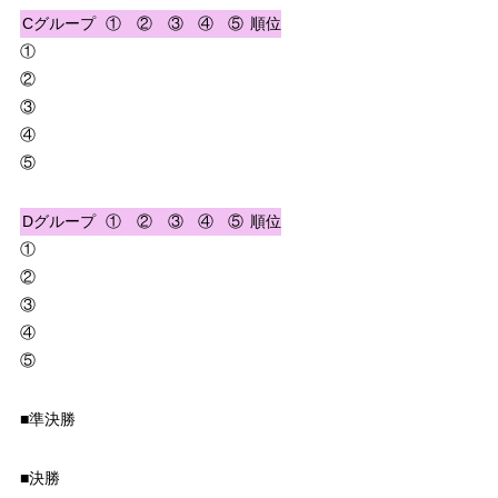
Cグループ
①
②
③
④
⑤
順位
①
②
③
④
⑤
Dグループ
①
②
③
④
⑤
順位
①
②
③
④
⑤
■準決勝
■決勝