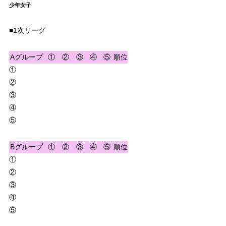
少年女子
■1次リーグ
Aグループ
①
②
③
④
⑤
順位
①
②
③
④
⑤
Bグループ
①
②
③
④
⑤
順位
①
②
③
④
⑤