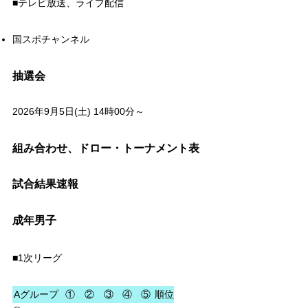
■テレビ放送、ライブ配信
国スポチャンネル
抽選会
2026年9月5日(土) 14時00分～
組み合わせ、ドロー・トーナメント表
試合結果速報
成年男子
■1次リーグ
Aグループ
①
②
③
④
⑤
順位