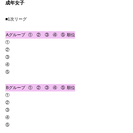
成年女子
■1次リーグ
Aグループ
①
②
③
④
⑤
順位
①
②
③
④
⑤
Bグループ
①
②
③
④
⑤
順位
①
②
③
④
⑤