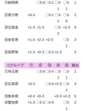
①静岡県
〇3-0
〇3-1
〇3-
〇3-
1
1
1
②香川県
×0-3
〇3-1
〇3-
〇3-
2
2
0
③北海道
×1-3
×1-3
〇3-
×2-3
4
2
④奈良県
×1-3
×2-3
×2-3
〇3-
3
1
⑤長野県
×1-3
×0-3
〇3-2
×1-3
5
Cグループ
①
②
③
④
⑤
順位
①埼玉県
〇3-0
〇3-0
〇3-
〇3-
1
1
1
②広島県
×0-3
〇3-0
×2-3
〇3-
3
1
③熊本県
×0-3
×0-3
×0-3
×2-3
5
④愛知県
×1-3
〇3-2
〇3-0
〇3-
2
1