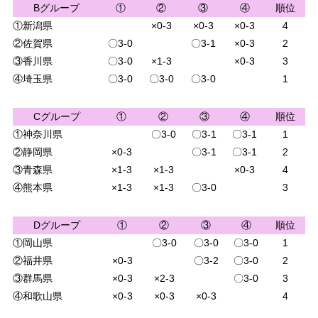
Bグループ
①
②
③
④
順位
①新潟県
×0-3
×0-3
×0-3
4
②佐賀県
〇3-0
〇3-1
×0-3
2
③香川県
〇3-0
×1-3
×0-3
3
④埼玉県
〇3-0
〇3-0
〇3-0
1
Cグループ
①
②
③
④
順位
①神奈川県
〇3-0
〇3-1
〇3-1
1
②静岡県
×0-3
〇3-1
〇3-1
2
③青森県
×1-3
×1-3
×0-3
4
④熊本県
×1-3
×1-3
〇3-0
3
Dグループ
①
②
③
④
順位
①岡山県
〇3-0
〇3-0
〇3-0
1
②福井県
×0-3
〇3-2
〇3-0
2
③群馬県
×0-3
×2-3
〇3-0
3
④和歌山県
×0-3
×0-3
×0-3
4