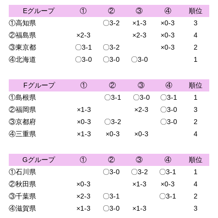
Eグループ
①
②
③
④
順位
①高知県
〇3-2
×1-3
×0-3
3
②福島県
×2-3
×2-3
×0-3
4
③東京都
〇3-1
〇3-2
×0-3
2
④北海道
〇3-0
〇3-0
〇3-0
1
Fグループ
①
②
③
④
順位
①島根県
〇3-1
〇3-0
〇3-1
1
②福岡県
×1-3
×2-3
〇3-0
3
③京都府
×0-3
〇3-2
〇3-0
2
④三重県
×1-3
×0-3
×0-3
4
Gグループ
①
②
③
④
順位
①石川県
〇3-0
〇3-2
〇3-1
1
②秋田県
×0-3
×1-3
×0-3
4
③千葉県
×2-3
〇3-1
〇3-1
2
④滋賀県
×1-3
〇3-0
×1-3
3