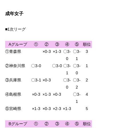
成年女子
■1次リーグ
Aグループ
①
②
③
④
⑤
順位
①青森県
×0-3
×1-3
〇3-
〇3-
3
0
1
②神奈川県
〇3-0
〇3-0
〇3-
〇3-
1
1
0
③兵庫県
〇3-1
×0-3
〇3-
〇3-
2
0
2
④島根県
×0-3
×1-3
×0-3
〇3-
4
1
⑤宮崎県
×1-3
×0-3
×2-3
×1-3
5
Bグループ
①
②
③
④
⑤
順位