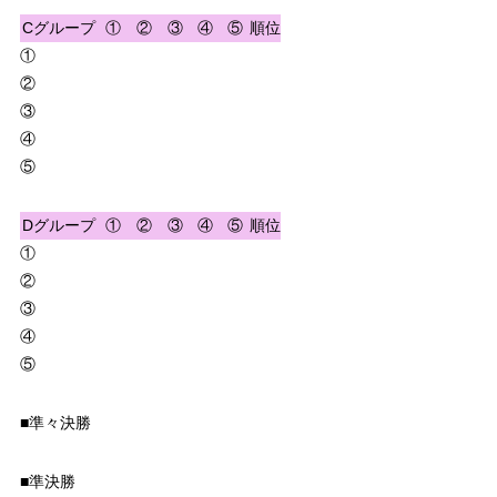
Cグループ
①
②
③
④
⑤
順位
①
②
③
④
⑤
Dグループ
①
②
③
④
⑤
順位
①
②
③
④
⑤
■準々決勝
■準決勝