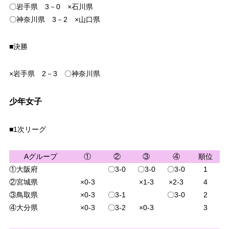
〇岩手県 3－0 ×石川県
〇神奈川県 3－2 ×山口県
■決勝
×岩手県 2－3 〇神奈川県
少年女子
■1次リーグ
Aグループ
①
②
③
④
順位
①大阪府
〇3-0
〇3-0
〇3-0
1
②宮城県
×0-3
×1-3
×2-3
4
③鳥取県
×0-3
〇3-1
〇3-0
2
④大分県
×0-3
〇3-2
×0-3
3