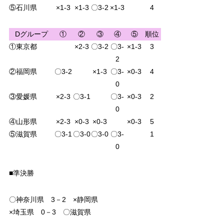
⑤石川県
×1-3
×1-3
〇3-2
×1-3
4
Dグループ
①
②
③
④
⑤
順位
①東京都
×2-3
〇3-2
〇3-
×1-3
3
2
②福岡県
〇3-2
×1-3
〇3-
×0-3
4
0
③愛媛県
×2-3
〇3-1
〇3-
×0-3
2
0
④山形県
×2-3
×0-3
×0-3
×0-3
5
⑤滋賀県
〇3-1
〇3-0
〇3-0
〇3-
1
0
■準決勝
〇神奈川県 3－2 ×静岡県
×埼玉県 0－3 〇滋賀県