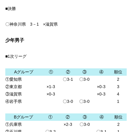
■決勝
〇神奈川県 3－1 ×滋賀県
少年男子
■1次リーグ
Aグループ
①
②
③
④
順位
①愛知県
〇3-1
〇3-0
2
②東京都
×1-3
×0-3
3
③滋賀県
×0-3
×0-3
4
④岩手県
〇3-0
〇3-0
1
Bグループ
①
②
③
④
順位
①兵庫県
×2-3
〇3-0
2
②石川県
〇3-2
〇3-1
1