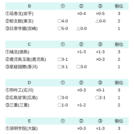
B
①
②
③
順位
①花巻北(岩手)
×0-4
×0-5
3
②郁文館(東京)
〇4-0
△0-0
2
③日章学園(宮崎)
〇5-0
△0-0
1
C
①
②
③
順位
①城北(徳島)
×1-3
×1-3
3
②鹿児島玉龍(鹿児島)
〇3-1
×0-3
2
③星槎国際(香川)
〇3-1
〇3-0
1
D
①
②
③
順位
①羽咋工(石川)
×0-3
×0-1
3
②広島皆実(広島)
〇3-0
〇2-1
1
③三重(三重)
〇1-0
×1-2
2
E
①
②
③
順位
①清明学院(大阪)
×0-3
×1-3
3