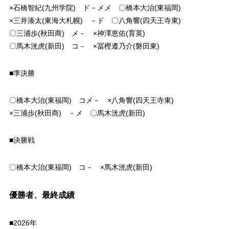
×石橋智紀(九州学院) ド－メメ 〇橋本大治(東福岡)
×三井湊太(東海大札幌) －ド 〇八角響(四天王寺東)
〇三浦歩(秋田商) メ－ ×神澤恵佑(育英)
〇馬木洸虎(新田) コ－ ×冨樫遵乃介(磐田東)
■準決勝
〇橋本大治(東福岡) コメ－ ×八角響(四天王寺東)
×三浦歩(秋田商) －メ 〇馬木洸虎(新田)
■決勝戦
〇橋本大治(東福岡) コ－ ×馬木洸虎(新田)
優勝者、最終成績
■2026年