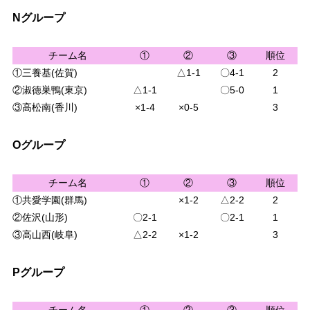
Nグループ
チーム名
①
②
③
順位
①三養基(佐賀)
△1-1
〇4-1
2
②淑徳巣鴨(東京)
△1-1
〇5-0
1
③高松南(香川)
×1-4
×0-5
3
Oグループ
チーム名
①
②
③
順位
①共愛学園(群馬)
×1-2
△2-2
2
②佐沢(山形)
〇2-1
〇2-1
1
③高山西(岐阜)
△2-2
×1-2
3
Pグループ
チーム名
①
②
③
順位