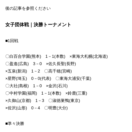
後の記事を参照ください
女子団体戦｜決勝トーナメント
■1回戦
〇白百合学園(熊本) 1－1(本数) ×東海大札幌(北海道)
〇盈進(広島) 3－0 ×佐久長聖(長野)
×五泉(新潟) 1－2 〇高千穂(宮崎)
×星野(埼玉) 0－0(代表) 〇東海大浦安(千葉)
〇大社(島根) 1－0 ×金沢(石川)
〇中村学園(福岡) 1－1(本数) ×鈴鹿(三重)
×久御山(京都) 1－3 〇淑徳巣鴨(東京)
×佐沢(山形) 0－4 〇明豊(大分)
■準々決勝