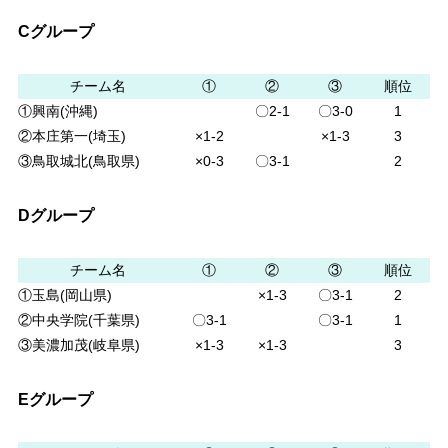
Cグループ
チーム名
①
②
③
順位
①興南(沖縄)
〇2-1
〇3-0
1
②本庄第一(埼玉)
×1-2
×1-3
3
③鳥取城北(鳥取県)
×0-3
〇3-1
2
Dグループ
チーム名
①
②
③
順位
①玉島(岡山県)
×1-3
〇3-1
2
②中央学院(千葉県)
〇3-1
〇3-1
1
③美濃加茂(岐阜県)
×1-3
×1-3
3
Eグループ