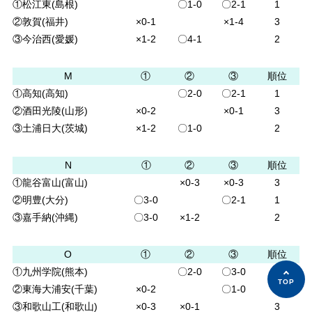
①松江東(島根)
〇1-0
〇2-1
1
②敦賀(福井)
×0-1
×1-4
3
③今治西(愛媛)
×1-2
〇4-1
2
M
①
②
③
順位
①高知(高知)
〇2-0
〇2-1
1
②酒田光陵(山形)
×0-2
×0-1
3
③土浦日大(茨城)
×1-2
〇1-0
2
N
①
②
③
順位
①龍谷富山(富山)
×0-3
×0-3
3
②明豊(大分)
〇3-0
〇2-1
1
③嘉手納(沖縄)
〇3-0
×1-2
2
O
①
②
③
順位
①九州学院(熊本)
〇2-0
〇3-0
1
②東海大浦安(千葉)
×0-2
〇1-0
2
③和歌山工(和歌山)
×0-3
×0-1
3