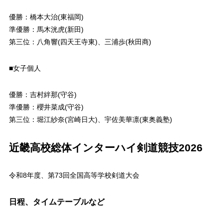
優勝：橋本大治(東福岡)
準優勝：馬木洸虎(新田)
第三位：八角響(四天王寺東)、三浦歩(秋田商)
■女子個人
優勝：吉村絆那(守谷)
準優勝：櫻井菜成(守谷)
第三位：堀江紗奈(宮崎日大)、宇佐美華凛(東奥義塾)
近畿高校総体インターハイ剣道競技2026
令和8年度、第73回全国高等学校剣道大会
日程、タイムテーブルなど