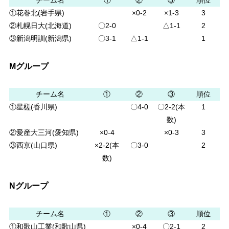
①花巻北(岩手県)
×0-2
×1-3
3
②札幌日大(北海道)
〇2-0
△1-1
2
③新潟明訓(新潟県)
〇3-1
△1-1
1
Mグループ
チーム名
①
②
③
順位
①星槎(香川県)
〇4-0
〇2-2(本
1
数)
②愛産大三河(愛知県)
×0-4
×0-3
3
③西京(山口県)
×2-2(本
〇3-0
2
数)
Nグループ
チーム名
①
②
③
順位
①和歌山工業(和歌山県)
×0-4
〇2-1
2