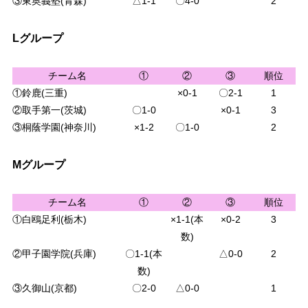
③東奥義塾(青森)
△1-1
〇4-0
2
Lグループ
チーム名
①
②
③
順位
①鈴鹿(三重)
×0-1
〇2-1
1
②取手第一(茨城)
〇1-0
×0-1
3
③桐蔭学園(神奈川)
×1-2
〇1-0
2
Mグループ
チーム名
①
②
③
順位
①白鴎足利(栃木)
×1-1(本
×0-2
3
数)
②甲子園学院(兵庫)
〇1-1(本
△0-0
2
数)
③久御山(京都)
〇2-0
△0-0
1