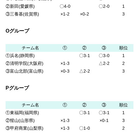
②新田(愛媛県)
〇4-0
〇2-0
1
③三養基(佐賀県)
×1-2
×0-2
3
Oグループ
チーム名
①
②
③
順位
①浜名(静岡県)
〇3-1
〇3-0
1
②清明学院(大阪府)
×1-3
△2-2
2
③富山北部(富山県)
×0-3
△2-2
3
Pグループ
チーム名
①
②
③
順位
①東福岡(福岡県)
〇3-1
〇3-1
1
②惺山(山形県)
×1-3
×0-1
3
③甲府商業(山梨県)
×1-3
〇1-0
2