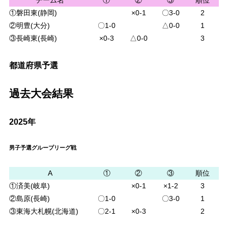
①磐田東(静岡)
×0-1
〇3-0
2
②明豊(大分)
〇1-0
△0-0
1
③長崎東(長崎)
×0-3
△0-0
3
都道府県予選
過去大会結果
2025年
男子予選グループリーグ戦
A
①
②
③
順位
①済美(岐阜)
×0-1
×1-2
3
②島原(長崎)
〇1-0
〇3-0
1
③東海大札幌(北海道)
〇2-1
×0-3
2