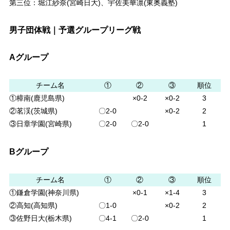
第三位：堀江紗奈(宮崎日大)、宇佐美華凛(東奥義塾)
男子団体戦｜予選グループリーグ戦
Aグループ
チーム名
①
②
③
順位
①樟南(鹿児島県)
×0-2
×0-2
3
②茗渓(茨城県)
〇2-0
×0-2
2
③日章学園(宮崎県)
〇2-0
〇2-0
1
Bグループ
チーム名
①
②
③
順位
①鎌倉学園(神奈川県)
×0-1
×1-4
3
②高知(高知県)
〇1-0
×0-2
2
③佐野日大(栃木県)
〇4-1
〇2-0
1