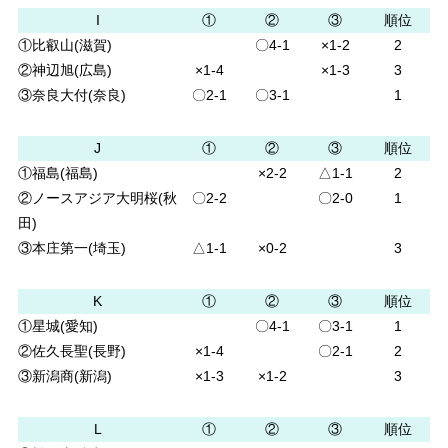
I
①
②
③
順位
①比叡山(滋賀)
〇4-1
×1-2
2
②神辺旭(広島)
×1-4
×1-3
3
③奈良大付(奈良)
〇2-1
〇3-1
1
J
①
②
③
順位
①福島(福島)
×2-2
△1-1
2
②ノースアジア大明桜(秋
〇2-2
〇2-0
1
田)
③本庄第一(埼玉)
△1-1
×0-2
3
K
①
②
③
順位
①星城(愛知)
〇4-1
〇3-1
1
②佐久長聖(長野)
×1-4
〇2-1
2
③新潟商(新潟)
×1-3
×1-2
3
L
①
②
③
順位