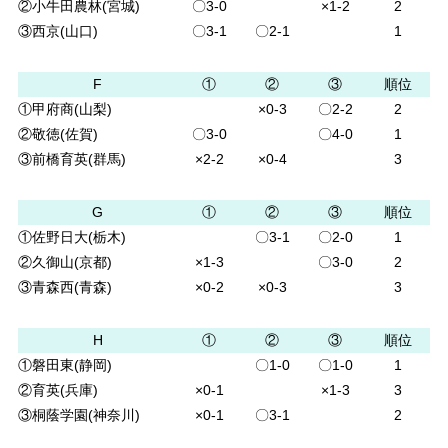
②小牛田農林(宮城)
〇3-0
×1-2
2
③西京(山口)
〇3-1
〇2-1
1
F
①
②
③
順位
①甲府商(山梨)
×0-3
〇2-2
2
②敬徳(佐賀)
〇3-0
〇4-0
1
③前橋育英(群馬)
×2-2
×0-4
3
G
①
②
③
順位
①佐野日大(栃木)
〇3-1
〇2-0
1
②久御山(京都)
×1-3
〇3-0
2
③青森西(青森)
×0-2
×0-3
3
H
①
②
③
順位
①磐田東(静岡)
〇1-0
〇1-0
1
②育英(兵庫)
×0-1
×1-3
3
③桐蔭学園(神奈川)
×0-1
〇3-1
2