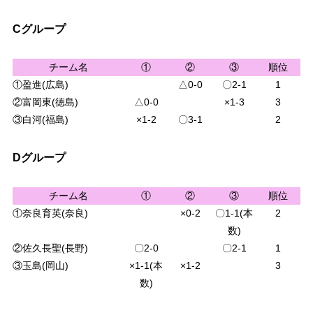
Cグループ
チーム名
①
②
③
順位
①盈進(広島)
△0-0
〇2-1
1
②富岡東(徳島)
△0-0
×1-3
3
③白河(福島)
×1-2
〇3-1
2
Dグループ
チーム名
①
②
③
順位
①奈良育英(奈良)
×0-2
〇1-1(本
2
数)
②佐久長聖(長野)
〇2-0
〇2-1
1
③玉島(岡山)
×1-1(本
×1-2
3
数)