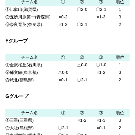
チーム名
①
②
③
順位
①比叡山(滋賀県)
〇2-0
〇2-1
1
②五所川原第一(青森県)
×0-2
×1-3
3
③奈良育英(奈良県)
×1-2
〇3-1
2
Fグループ
チーム名
①
②
③
順位
①金沢桜丘(石川県)
△0-0
〇1-0
1
②郁文館(東京都)
△0-0
×1-2
3
③城北(徳島県)
×0-1
〇2-1
2
Gグループ
チーム名
①
②
③
順位
①三重(三重県)
×1-2
×1-3
3
②大社(島根県)
〇2-1
×0-1
2