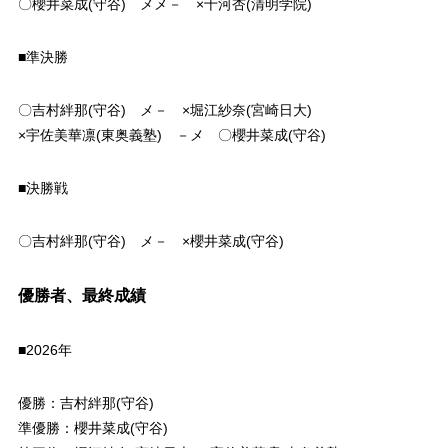
〇櫻井菜成(守谷) メメ－ ×十河杏(清明学院)
■準決勝
〇吉村絆那(守谷) メ－ ×堀江紗奈(宮崎日大)
×宇佐美華凛(東奥義塾) －メ 〇櫻井菜成(守谷)
■決勝戦
〇吉村絆那(守谷) メ－ ×櫻井菜成(守谷)
優勝者、最終成績
■2026年
優勝：吉村絆那(守谷)
準優勝：櫻井菜成(守谷)