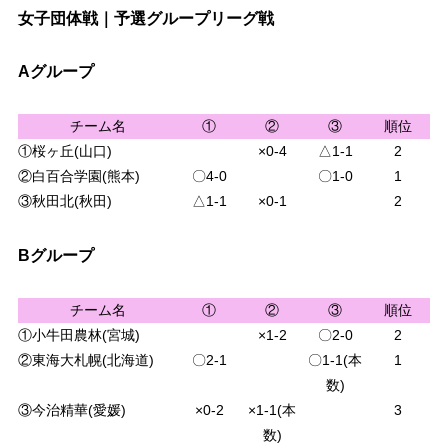
女子団体戦｜予選グループリーグ戦
Aグループ
チーム名
①
②
③
順位
①桜ヶ丘(山口)
×0-4
△1-1
2
②白百合学園(熊本)
〇4-0
〇1-0
1
③秋田北(秋田)
△1-1
×0-1
2
Bグループ
チーム名
①
②
③
順位
①小牛田農林(宮城)
×1-2
〇2-0
2
②東海大札幌(北海道)
〇2-1
〇1-1(本
1
数)
③今治精華(愛媛)
×0-2
×1-1(本
3
数)