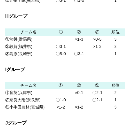
③九州学院(熊本県)
〇3-1
〇1-0
1
Hグループ
チーム名
①
②
③
順位
①常磐(群馬県)
×1-3
×0-5
3
②敦賀(福井県)
〇3-1
×1-3
2
③島原(長崎県)
〇5-0
〇3-1
1
Iグループ
チーム名
①
②
③
順位
①育英(兵庫県)
×0-1
〇2-1
2
②奈良大附(奈良県)
〇1-0
〇2-1
1
③小牛田農林(宮城県)
×1-2
×1-2
3
Jグループ