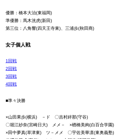
優勝：橋本大治(東福岡)
準優勝：馬木洸虎(新田)
第三位：八角響(四天王寺東)、三浦歩(秋田商)
女子個人戦
1回戦
2回戦
3回戦
4回戦
■準々決勝
×山田果歩(横浜) －ド 〇吉村絆那(守谷)
〇堀江紗奈(宮崎日大) メメ－ ×楢橋美絢(白百合学園)
×田中夢真(草津東) ツ－メメ 〇宇佐美華凛(東奥義塾)