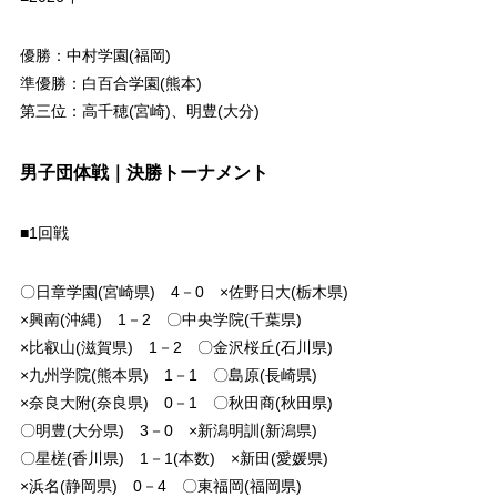
優勝：中村学園(福岡)
準優勝：白百合学園(熊本)
第三位：高千穂(宮崎)、明豊(大分)
男子団体戦｜決勝トーナメント
■1回戦
〇日章学園(宮崎県) 4－0 ×佐野日大(栃木県)
×興南(沖縄) 1－2 〇中央学院(千葉県)
×比叡山(滋賀県) 1－2 〇金沢桜丘(石川県)
×九州学院(熊本県) 1－1 〇島原(長崎県)
×奈良大附(奈良県) 0－1 〇秋田商(秋田県)
〇明豊(大分県) 3－0 ×新潟明訓(新潟県)
〇星槎(香川県) 1－1(本数) ×新田(愛媛県)
×浜名(静岡県) 0－4 〇東福岡(福岡県)