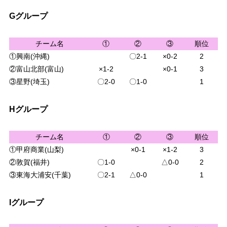
Gグループ
チーム名
①
②
③
順位
①興南(沖縄)
〇2-1
×0-2
2
②富山北部(富山)
×1-2
×0-1
3
③星野(埼玉)
〇2-0
〇1-0
1
Hグループ
チーム名
①
②
③
順位
①甲府商業(山梨)
×0-1
×1-2
3
②敦賀(福井)
〇1-0
△0-0
2
③東海大浦安(千葉)
〇2-1
△0-0
1
Iグループ