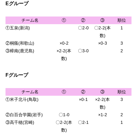
Eグループ
チーム名
①
②
③
順位
①五泉(新潟)
〇2-0
〇2-2(本
1
数)
②桐蔭(和歌山)
×0-2
×0-3
3
③樟南(鹿児島)
×2-2(本
〇3-0
2
数)
Fグループ
チーム名
①
②
③
順位
①米子北斗(鳥取)
×0-1
×2-2(本
3
数)
②白百合学園(岩手)
〇1-0
×1-2
2
③高千穂(宮崎)
〇2-2(本
〇2-1
1
数)