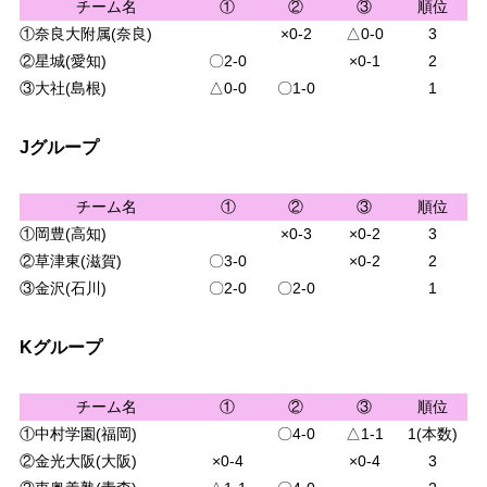
チーム名
①
②
③
順位
①奈良大附属(奈良)
×0-2
△0-0
3
②星城(愛知)
〇2-0
×0-1
2
③大社(島根)
△0-0
〇1-0
1
Jグループ
チーム名
①
②
③
順位
①岡豊(高知)
×0-3
×0-2
3
②草津東(滋賀)
〇3-0
×0-2
2
③金沢(石川)
〇2-0
〇2-0
1
Kグループ
チーム名
①
②
③
順位
①中村学園(福岡)
〇4-0
△1-1
1(本数)
②金光大阪(大阪)
×0-4
×0-4
3