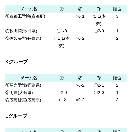
チーム名
①
②
③
順位
①京都工学院(京都府)
×0-1
×1-1(本
3
数)
②秋田商(秋田県)
〇1-0
〇2-0
1
③佐久長聖(長野県)
〇1-1(本
×0-2
2
数)
Kグループ
チーム名
①
②
③
順位
①聖光学院(福島県)
×0-2
〇2-1
2
②明豊(大分県)
〇2-0
〇2-0
1
③広島皆実(広島県)
×1-2
×0-2
3
Lグループ
チーム名
①
②
③
順位