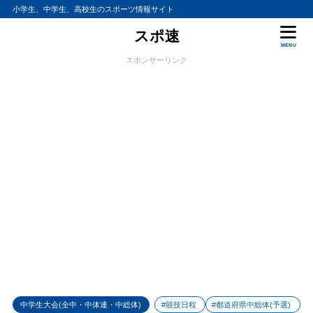
小学生、中学生、高校生のスポーツ情報サイト
スポ速
MENU
スポンサーリンク
中学生大会(全中・中体連・中総体)
#競技日程
#都道府県中総体(予選)