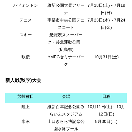
バドミントン
維新公園大晃アリー
7月18日(土)～7月19
ナ
日(日)
テニス
宇部市中央公園テニ
7月23日(木)～7月24
スコート
日(金)
スキー
恐羅漢スノーパー
ク・芸北運動公園
(広島県)
駅伝
YMFGセミナーパー
10月31日(土)
ク
新人戦(秋季)大会
競技種目
会場
日程
陸上
維新百年記念公園み
10月11日(土)～10月
らいふスタジアム
12日(日)
水泳
山口きらら博記念公
8月30日(土)
園水泳プール