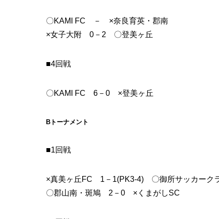
〇KAMI FC － ×奈良育英・郡南
×女子大附 0－2 〇登美ヶ丘
■4回戦
〇KAMI FC 6－0 ×登美ヶ丘
Bトーナメント
■1回戦
×真美ヶ丘FC 1－1(PK3-4) 〇御所サッカーク
〇郡山南・斑鳩 2－0 ×くまがしSC