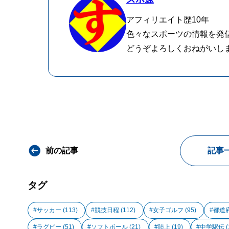
アフィリエイト歴10年
色々なスポーツの情報を発
どうぞよろしくおねがいし
前の記事
記事
タグ
サッカー
(113)
競技日程
(112)
女子ゴルフ
(95)
都道
ラグビー
(51)
ソフトボール
(21)
陸上
(19)
中学駅伝
(