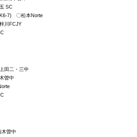
五 SC
6-7) 〇松本Norte
梓川FCJY
FC
) 〇上田二・三中
南木曽中
rte
FC
松南木曽中