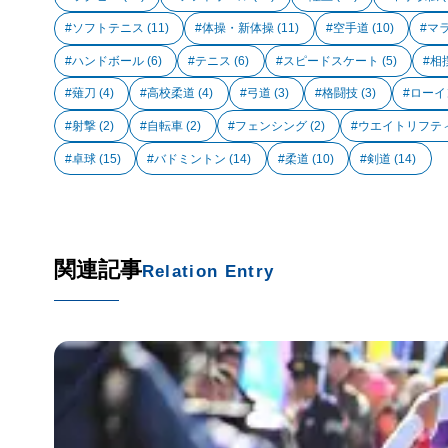
ソフトテニス
(11)
体操・新体操
(11)
空手道
(10)
マ
ハンドボール
(6)
テニス
(6)
スピードスケート
(5)
相
薙刀
(4)
高校柔道
(4)
弓道
(3)
格闘技
(3)
ローイ
射撃
(2)
自転車
(2)
フェンシング
(2)
ウエイトリフテ
卓球
(15)
バドミントン
(14)
柔道
(10)
剣道
(14)
関連記事
Relation Entry