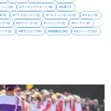
ラソン
(10)
フィギュアスケート
(8)
水球
(7)
撲
(5)
アイスホッケー
(5)
バスケットボール
(5)
スキー
(5)
ング
(3)
ボウリング
(2)
レスリング
(2)
ホッケー
(2)
ィング
(2)
男子ゴルフ
(34)
高校駅伝
(66)
ボクシング
(12)