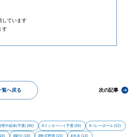
信しています
ます
一覧へ戻る
次の記事
府県中総体(予選)
(86)
インターハイ予選
(56)
バレーボール
(52)
18)
駅伝
(16)
軟式野球
(15)
水泳
(13)