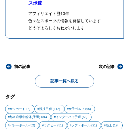
スポ速
アフィリエイト歴10年
色々なスポーツの情報を発信しています
どうぞよろしくおねがいします
前の記事
次の記事
記事一覧へ戻る
タグ
サッカー
(113)
競技日程
(112)
女子ゴルフ
(95)
都道府県中総体(予選)
(86)
インターハイ予選
(56)
バレーボール
(52)
ラグビー
(51)
ソフトボール
(21)
陸上
(19)