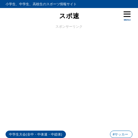
小学生、中学生、高校生のスポーツ情報サイト
スポ速
MENU
スポンサーリンク
中学生大会(全中・中体連・中総体)
#サッカー