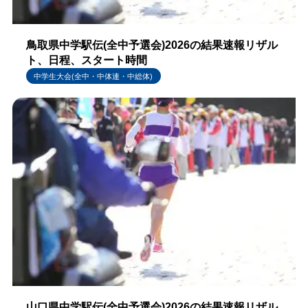
鳥取県中学駅伝(全中予選会)2026の結果速報リザル
ト、日程、スタート時間
中学生大会(全中・中体連・中総体)
山口県中学駅伝(全中予選会)2026の結果速報リザル