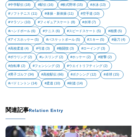
中学駅伝
(18)
駅伝
(16)
軟式野球
(15)
水泳
(13)
ソフトテニス
(11)
体操・新体操
(11)
空手道
(10)
マラソン
(10)
フィギュアスケート
(8)
水球
(7)
ハンドボール
(6)
テニス
(6)
スピードスケート
(5)
相撲
(5)
アイスホッケー
(5)
バスケットボール
(5)
スキー
(5)
薙刀
(4)
高校柔道
(4)
弓道
(3)
格闘技
(3)
ローイング
(3)
ボウリング
(2)
レスリング
(2)
ホッケー
(2)
射撃
(2)
自転車
(2)
フェンシング
(2)
ウエイトリフティング
(2)
男子ゴルフ
(34)
高校駅伝
(66)
ボクシング
(12)
卓球
(15)
バドミントン
(14)
柔道
(10)
剣道
(14)
関連記事
Relation Entry