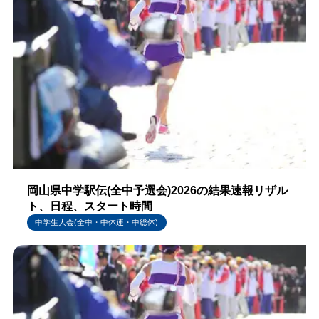
岡山県中学駅伝(全中予選会)2026の結果速報リザル
ト、日程、スタート時間
中学生大会(全中・中体連・中総体)