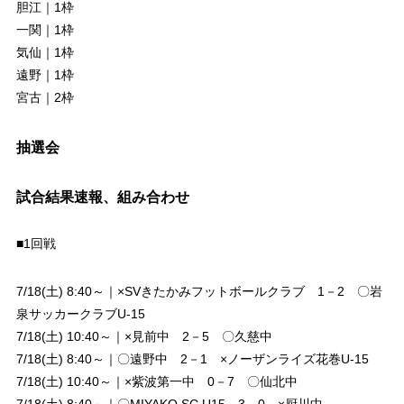
胆江｜1枠
一関｜1枠
気仙｜1枠
遠野｜1枠
宮古｜2枠
抽選会
試合結果速報、組み合わせ
■1回戦
7/18(土) 8:40～｜×SVきたかみフットボールクラブ 1－2 〇岩
泉サッカークラブU-15
7/18(土) 10:40～｜×見前中 2－5 〇久慈中
7/18(土) 8:40～｜〇遠野中 2－1 ×ノーザンライズ花巻U-15
7/18(土) 10:40～｜×紫波第一中 0－7 〇仙北中
7/18(土) 8:40～｜〇MIYAKO.SC.U15 3－0 ×厨川中