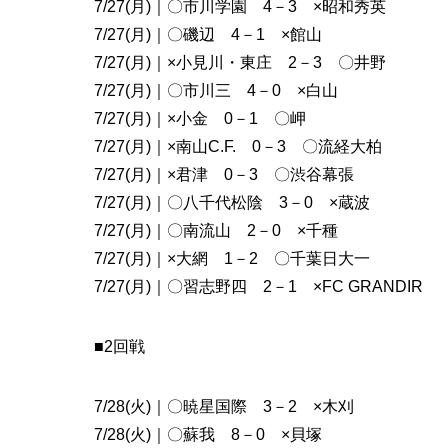
7/27(月)｜〇市川学園 4－3 ×昭和秀英
7/27(月)｜〇磯辺 4－1 ×館山
7/27(月)｜×小見川・東庄 2－3 〇井野
7/27(月)｜〇市川三 4－0 ×白山
7/27(月)｜×小金 0－1 〇岬
7/27(月)｜×南山C.F. 0－3 〇流経大柏
7/27(月)｜×君津 0－3 〇渋谷幕張
7/27(月)｜〇八千代松陰 3－0 ×蔵波
7/27(月)｜〇南流山 2－0 ×千種
7/27(月)｜×大網 1－2 〇千葉日大一
7/27(月)｜〇習志野四 2－1 ×FC GRANDIR
■2回戦
7/28(火)｜〇暁星国際 3－2 ×木刈
7/28(火)｜〇蘇我 8－0 ×貝塚