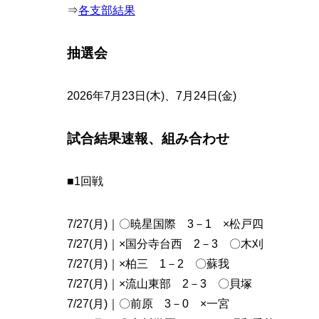
⇒
各支部結果
抽選会
2026年7月23日(木)、7月24日(金)
試合結果速報、組み合わせ
■1回戦
7/27(月)｜〇暁星国際 3－1 ×松戸四
7/27(月)｜×国分寺台西 2－3 〇木刈
7/27(月)｜×柏三 1－2 〇蘇我
7/27(月)｜×流山東部 2－3 〇貝塚
7/27(月)｜〇前原 3－0 ×一宮