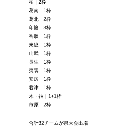
柏｜2枠
葛南｜1枠
葛北｜2枠
印旛｜3枠
香取｜1枠
東総｜1枠
山武｜1枠
長生｜1枠
夷隅｜1枠
安房｜1枠
君津｜1枠
木・袖｜1+1枠
市原｜2枠
合計32チームが県大会出場