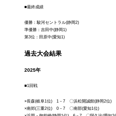
■最終成績
優勝：駿河セントラル(静岡2)
準優勝：吉田中(静岡1)
第3位：田原中(愛知1)
過去大会結果
2025年
■1回戦
×長森(岐阜1位) 1－7 〇浜松開誠館(静岡2位)
×南郊(三重2位) 0－7 〇南部(愛知1位)
×浜岡・御前崎(静岡1位) 6－7 〇阿久比(愛知2