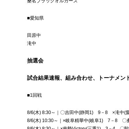
桑名ブラックオルカーズ
■愛知県
田原中
滝中
抽選会
試合結果速報、組み合わせ、トーナメン
■1回戦
8/6(木) 8:30～｜〇吉田中(静岡1) 9－8 ×滝中(
8/6(木) 10:30～｜×岐阜精華中(岐阜1) 7－8
8/6(木) 8:30～｜×南勢Victory(三重1) 3－4