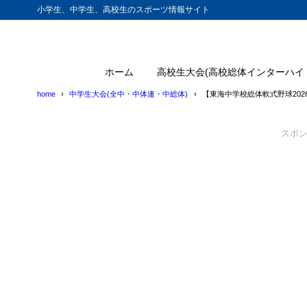
小学生、中学生、高校生のスポーツ情報サイト
ホーム
高校生大会(高校総体インターハイ
home
中学生大会(全中・中体連・中総体)
【東海中学校総体軟式野球20
スポ