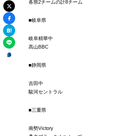
各県2チームの計8チーム
■岐阜県
岐阜精華中
髙山BBC
■静岡県
吉田中
駿河セントラル
■三重県
南勢Victory