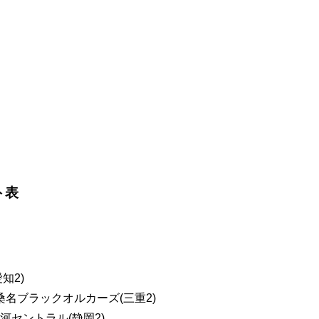
ト表
愛知2)
 〇桑名ブラックオルカーズ(三重2)
 〇駿河セントラル(静岡2)