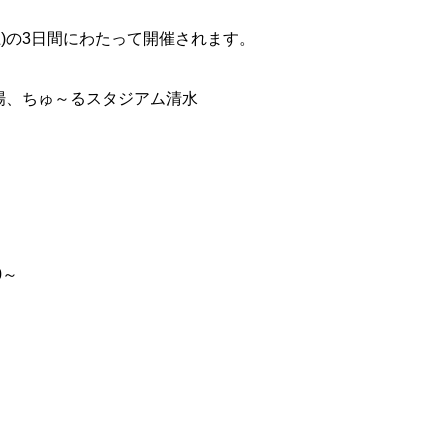
日(土)の3日間にわたって開催されます。
場、ちゅ～るスタジアム清水
0～