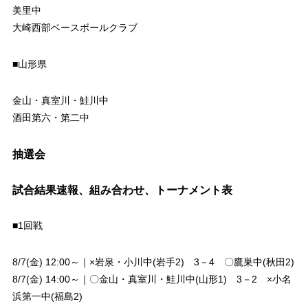
美里中
大崎西部ベースボールクラブ
■山形県
金山・真室川・鮭川中
酒田第六・第二中
抽選会
試合結果速報、組み合わせ、トーナメント表
■1回戦
8/7(金) 12:00～｜×岩泉・小川中(岩手2) 3－4 〇鷹巣中(秋田2)
8/7(金) 14:00～｜〇金山・真室川・鮭川中(山形1) 3－2 ×小名
浜第一中(福島2)