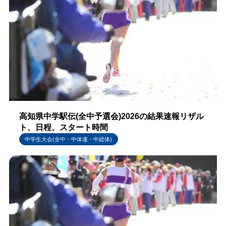
高知県中学駅伝(全中予選会)2026の結果速報リザル
ト、日程、スタート時間
中学生大会(全中・中体連・中総体)