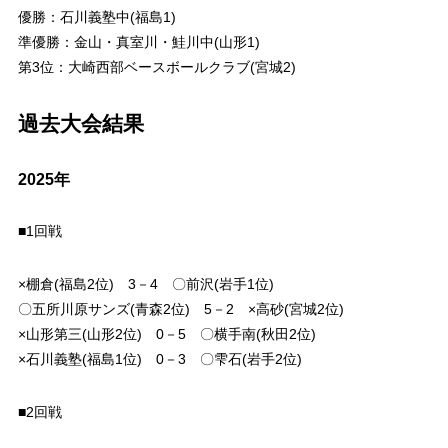
優勝：石川義塾中(福島1)
準優勝：金山・真室川・鮭川中(山形1)
第3位：大崎西部ベースボールクラブ(宮城2)
過去大会結果
2025年
■1回戦
×棚倉(福島2位) 3－4 〇前沢(岩手1位)
〇五所川原サンズ(青森2位) 5－2 ×高砂(宮城2位)
×山形第三(山形2位) 0－5 〇横手南(秋田2位)
×石川義塾(福島1位) 0－3 〇雫石(岩手2位)
■2回戦