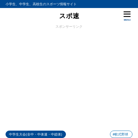
小学生、中学生、高校生のスポーツ情報サイト
スポ速
MENU
スポンサーリンク
中学生大会(全中・中体連・中総体)
#軟式野球