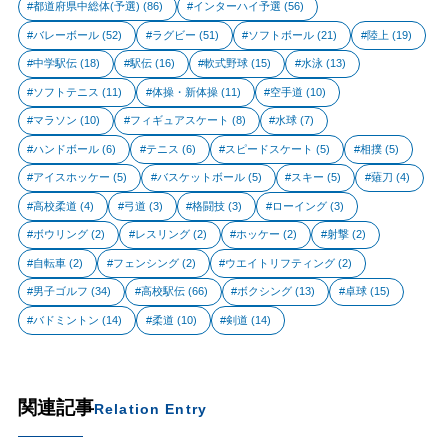
都道府県中総体(予選)
(86)
インターハイ予選
(56)
バレーボール
(52)
ラグビー
(51)
ソフトボール
(21)
陸上
(19)
中学駅伝
(18)
駅伝
(16)
軟式野球
(15)
水泳
(13)
ソフトテニス
(11)
体操・新体操
(11)
空手道
(10)
マラソン
(10)
フィギュアスケート
(8)
水球
(7)
ハンドボール
(6)
テニス
(6)
スピードスケート
(5)
相撲
(5)
アイスホッケー
(5)
バスケットボール
(5)
スキー
(5)
薙刀
(4)
高校柔道
(4)
弓道
(3)
格闘技
(3)
ローイング
(3)
ボウリング
(2)
レスリング
(2)
ホッケー
(2)
射撃
(2)
自転車
(2)
フェンシング
(2)
ウエイトリフティング
(2)
男子ゴルフ
(34)
高校駅伝
(66)
ボクシング
(13)
卓球
(15)
バドミントン
(14)
柔道
(10)
剣道
(14)
関連記事
Relation Entry