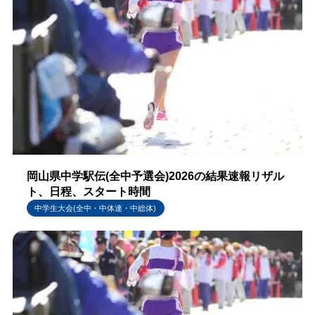
岡山県中学駅伝(全中予選会)2026の結果速報リザル
ト、日程、スタート時間
中学生大会(全中・中体連・中総体)