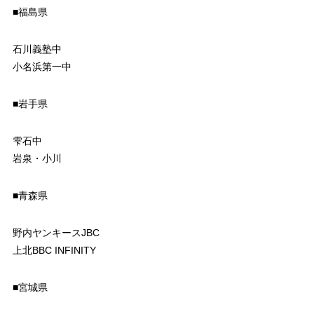
■福島県
石川義塾中
小名浜第一中
■岩手県
雫石中
岩泉・小川
■青森県
野内ヤンキースJBC
上北BBC INFINITY
■宮城県