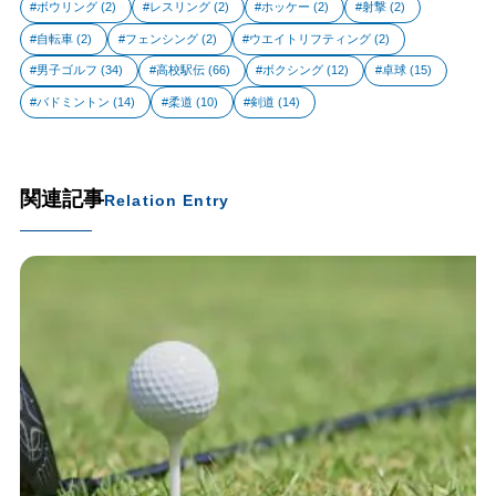
ボウリング
(2)
レスリング
(2)
ホッケー
(2)
射撃
(2)
自転車
(2)
フェンシング
(2)
ウエイトリフティング
(2)
男子ゴルフ
(34)
高校駅伝
(66)
ボクシング
(12)
卓球
(15)
バドミントン
(14)
柔道
(10)
剣道
(14)
関連記事
Relation Entry