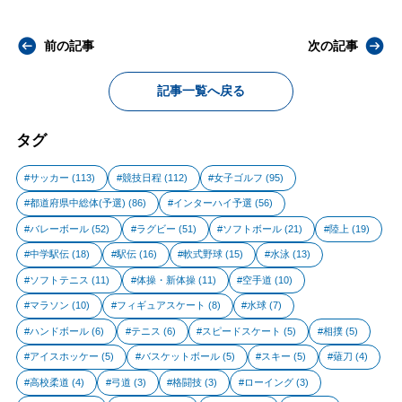
前の記事
次の記事
記事一覧へ戻る
タグ
サッカー
(113)
競技日程
(112)
女子ゴルフ
(95)
都道府県中総体(予選)
(86)
インターハイ予選
(56)
バレーボール
(52)
ラグビー
(51)
ソフトボール
(21)
陸上
(19)
中学駅伝
(18)
駅伝
(16)
軟式野球
(15)
水泳
(13)
ソフトテニス
(11)
体操・新体操
(11)
空手道
(10)
マラソン
(10)
フィギュアスケート
(8)
水球
(7)
ハンドボール
(6)
テニス
(6)
スピードスケート
(5)
相撲
(5)
アイスホッケー
(5)
バスケットボール
(5)
スキー
(5)
薙刀
(4)
高校柔道
(4)
弓道
(3)
格闘技
(3)
ローイング
(3)