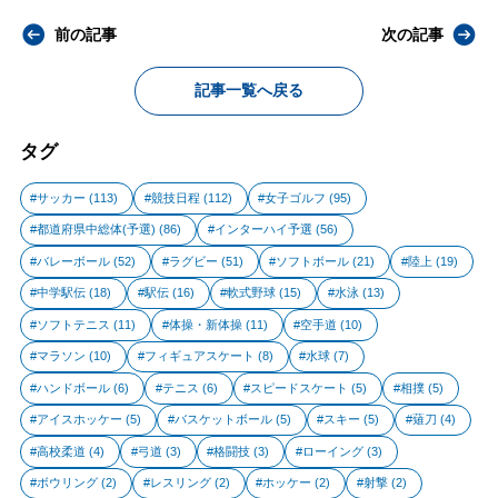
前の記事
次の記事
記事一覧へ戻る
タグ
サッカー
(113)
競技日程
(112)
女子ゴルフ
(95)
都道府県中総体(予選)
(86)
インターハイ予選
(56)
バレーボール
(52)
ラグビー
(51)
ソフトボール
(21)
陸上
(19)
中学駅伝
(18)
駅伝
(16)
軟式野球
(15)
水泳
(13)
ソフトテニス
(11)
体操・新体操
(11)
空手道
(10)
マラソン
(10)
フィギュアスケート
(8)
水球
(7)
ハンドボール
(6)
テニス
(6)
スピードスケート
(5)
相撲
(5)
アイスホッケー
(5)
バスケットボール
(5)
スキー
(5)
薙刀
(4)
高校柔道
(4)
弓道
(3)
格闘技
(3)
ローイング
(3)
ボウリング
(2)
レスリング
(2)
ホッケー
(2)
射撃
(2)