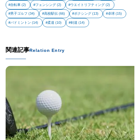
自転車
(2)
フェンシング
(2)
ウエイトリフティング
(2)
男子ゴルフ
(34)
高校駅伝
(66)
ボクシング
(13)
卓球
(15)
バドミントン
(14)
柔道
(10)
剣道
(14)
関連記事
Relation Entry